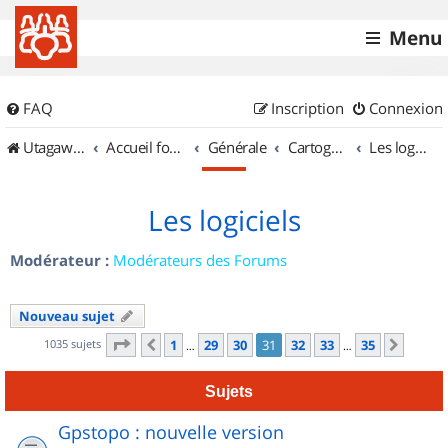
Menu
FAQ
Inscription
Connexion
UtagawaVTT (Randos VTT et VTTAE avec traces GPS)
Accueil forum
Générale
Cartographie et GPS
Les logiciels
Les logiciels
Modérateur :
Modérateurs des Forums
Nouveau sujet
Page
31
sur
35
1035 sujets
1
29
30
31
32
33
35
Précédent
Suiva
…
…
Sujets
Gpstopo : nouvelle version