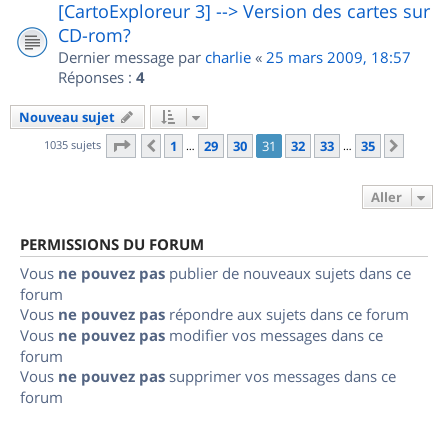
[CartoExploreur 3] --> Version des cartes sur
CD-rom?
Dernier message par
charlie
«
25 mars 2009, 18:57
Réponses :
4
Nouveau sujet
Page
31
sur
35
1035 sujets
1
29
30
31
32
33
35
Précédent
Suiva
…
…
Aller
PERMISSIONS DU FORUM
Vous
ne pouvez pas
publier de nouveaux sujets dans ce
forum
Vous
ne pouvez pas
répondre aux sujets dans ce forum
Vous
ne pouvez pas
modifier vos messages dans ce
forum
Vous
ne pouvez pas
supprimer vos messages dans ce
forum