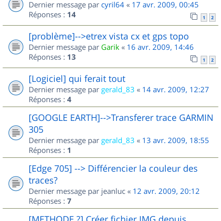
Dernier message par
cyril64
«
17 avr. 2009, 00:45
Réponses :
14
1
2
[problème]-->etrex vista cx et gps topo
Dernier message par
Garik
«
16 avr. 2009, 14:46
Réponses :
13
1
2
[Logiciel] qui ferait tout
Dernier message par
gerald_83
«
14 avr. 2009, 12:27
Réponses :
4
[GOOGLE EARTH]-->Transferer trace GARMIN
305
Dernier message par
gerald_83
«
13 avr. 2009, 18:55
Réponses :
1
[Edge 705] --> Différencier la couleur des
traces?
Dernier message par
jeanluc
«
12 avr. 2009, 20:12
Réponses :
7
[METHODE ?] Créer fichier IMG depuis