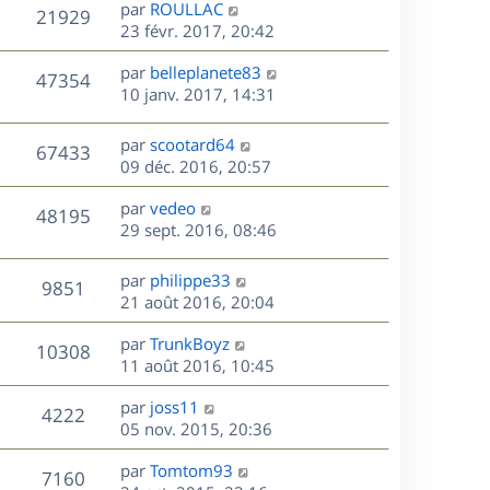
D
par
ROULLAC
n
V
21929
e
e
23 févr. 2017, 20:42
i
r
u
e
s
D
par
belleplanete83
n
r
V
47354
e
e
10 janv. 2017, 14:31
i
m
r
u
e
e
s
n
r
s
D
par
scootard64
V
67433
e
i
m
s
e
09 déc. 2016, 20:57
e
e
a
r
u
s
r
s
D
g
par
vedeo
n
V
48195
m
s
e
e
e
29 sept. 2016, 08:46
i
e
a
r
u
e
s
s
g
n
r
D
par
philippe33
V
9851
s
e
e
i
m
e
21 août 2016, 20:04
a
e
e
r
u
s
g
r
s
D
par
TrunkBoyz
n
V
10308
e
m
s
e
e
11 août 2016, 10:45
i
e
a
r
u
e
s
s
D
g
par
joss11
n
r
V
4222
s
e
e
e
05 nov. 2015, 20:36
i
m
a
r
u
e
e
s
D
g
par
Tomtom93
n
r
V
s
7160