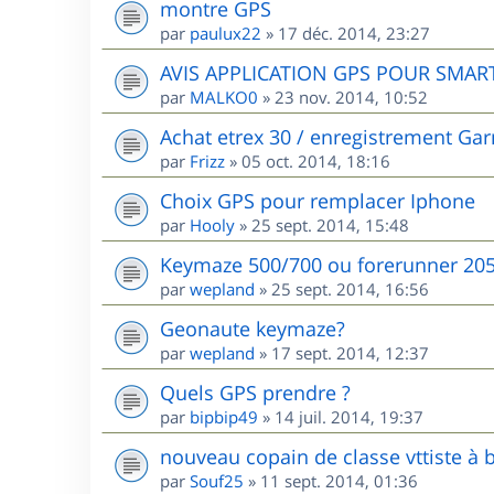
montre GPS
par
paulux22
»
17 déc. 2014, 23:27
AVIS APPLICATION GPS POUR SMA
par
MALKO0
»
23 nov. 2014, 10:52
Achat etrex 30 / enregistrement Ga
par
Frizz
»
05 oct. 2014, 18:16
Choix GPS pour remplacer Iphone
par
Hooly
»
25 sept. 2014, 15:48
Keymaze 500/700 ou forerunner 205
par
wepland
»
25 sept. 2014, 16:56
Geonaute keymaze?
par
wepland
»
17 sept. 2014, 12:37
Quels GPS prendre ?
par
bipbip49
»
14 juil. 2014, 19:37
nouveau copain de classe vttiste à b
par
Souf25
»
11 sept. 2014, 01:36