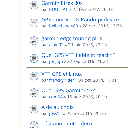
Garmin Etrex 30x
par
ROULLAC
»
23 févr. 2017, 20:42
GPS pour VTT & Rando pedestre
par
belleplanete83
»
28 déc. 2016, 13:36
garmin edge touring plus
par
alain92
»
23 juin 2016, 23:18
Quel GPS VTT fiable et réactif ?
par
jonjojo
»
27 sept. 2016, 21:28
VTT GPS et Linux
par
francky.rider
»
04 oct. 2014, 11:01
Quel GPS Garmin?????
par
com64
»
15 nov. 2015, 20:10
Aide au choix
par
joss11
»
05 nov. 2015, 20:36
hésitation entre deux