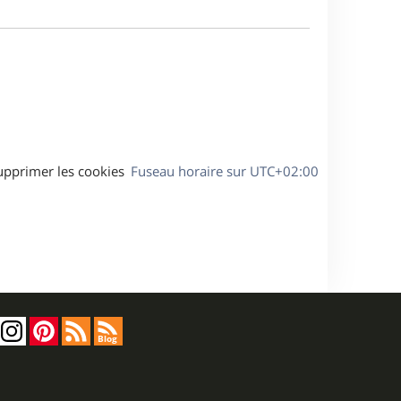
m
s
e
e
a
s
g
s
e
a
g
e
upprimer les cookies
Fuseau horaire sur
UTC+02:00