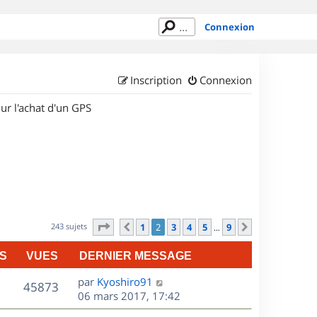
Connexion
Inscription
Connexion
ur l'achat d'un GPS
Page
2
sur
9
243 sujets
1
2
3
4
5
9
Précédent
Suivant
…
S
VUES
DERNIER MESSAGE
D
par
Kyoshiro91
V
45873
e
06 mars 2017, 17:42
r
u