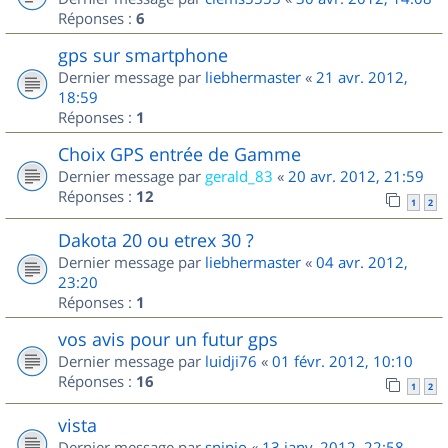
Réponses :
6
gps sur smartphone
Dernier message par
liebhermaster
«
21 avr. 2012,
18:59
Réponses :
1
Choix GPS entrée de Gamme
Dernier message par
gerald_83
«
20 avr. 2012, 21:59
Réponses :
12
1
2
Dakota 20 ou etrex 30 ?
Dernier message par
liebhermaster
«
04 avr. 2012,
23:20
Réponses :
1
vos avis pour un futur gps
Dernier message par
luidji76
«
01 févr. 2012, 10:10
Réponses :
16
1
2
vista
Dernier message par
snipjo
«
13 janv. 2012, 22:58