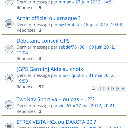
Dernier message par
mmax
«
27 juin 2012, 14:51
Réponses :
5
Achat officiel ou arnaque ?
Dernier message par
Systembib
«
18 juin 2012, 10:08
Réponses :
3
Débutant, conseil GPS
Dernier message par
sebdef76190
«
09 juin 2012,
12:04
Réponses :
3
[GPS Garmin] Aide au choix
Dernier message par
BibiFriquotin
«
31 mai 2012,
19:50
Réponses :
52
1
2
3
4
5
6
TwoNav Sportiva + ou pas +...???
Dernier message par
vins65
«
27 mai 2012, 20:21
Réponses :
2
ETREX VISTA HCx ou DAKOTA 20 ?
Dernier message par
Francesco
«
27 mai 2012, 09:17