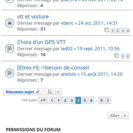
Réponses :
4
vtt et voiture
Dernier message par
vtteric
«
24 oct. 2011, 14:31
Réponses :
31
1
2
3
4
Choix d'un GPS VTT
Dernier message par
ted02
«
19 sept. 2011, 10:56
Réponses :
16
1
2
[Etrex H]-->besoin de conseil
Dernier message par
antilolo
«
15 août 2011, 14:20
Réponses :
7
Nouveau sujet
Page
4
sur
9
243 sujets
1
2
3
4
5
6
9
Précédent
Suivant
…
Aller
PERMISSIONS DU FORUM