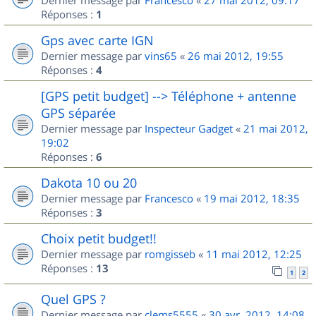
Réponses :
1
Gps avec carte IGN
Dernier message par
vins65
«
26 mai 2012, 19:55
Réponses :
4
[GPS petit budget] --> Téléphone + antenne
GPS séparée
Dernier message par
Inspecteur Gadget
«
21 mai 2012,
19:02
Réponses :
6
Dakota 10 ou 20
Dernier message par
Francesco
«
19 mai 2012, 18:35
Réponses :
3
Choix petit budget!!
Dernier message par
romgisseb
«
11 mai 2012, 12:25
Réponses :
13
1
2
Quel GPS ?
Dernier message par
clems5555
«
30 avr. 2012, 14:08