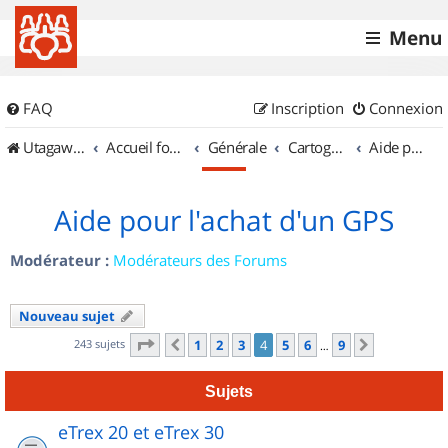
Menu
FAQ
Inscription
Connexion
UtagawaVTT (Randos VTT et VTTAE avec traces GPS)
Accueil forum
Générale
Cartographie et GPS
Aide pour l'achat d'un GPS
Aide pour l'achat d'un GPS
Modérateur :
Modérateurs des Forums
Nouveau sujet
Page
4
sur
9
243 sujets
1
2
3
4
5
6
9
Précédent
Suivant
…
Sujets
eTrex 20 et eTrex 30