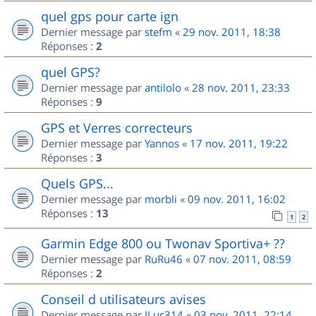
quel gps pour carte ign
Dernier message par
stefm
«
29 nov. 2011, 18:38
Réponses :
2
quel GPS?
Dernier message par
antilolo
«
28 nov. 2011, 23:33
Réponses :
9
GPS et Verres correcteurs
Dernier message par
Yannos
«
17 nov. 2011, 19:22
Réponses :
3
Quels GPS...
Dernier message par
morbli
«
09 nov. 2011, 16:02
Réponses :
13
1
2
Garmin Edge 800 ou Twonav Sportiva+ ??
Dernier message par
RuRu46
«
07 nov. 2011, 08:59
Réponses :
2
Conseil d utilisateurs avises
Dernier message par
JLuc314
«
03 nov. 2011, 22:14