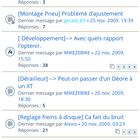
Réponses :
3
[Montage Pneu] Problème d'ajustement
Dernier message par
gerald_83
«
25 nov. 2009, 19:39
Réponses :
7
[ Développement]--> Avec quels rapport
l'optenir.
Dernier message par
MIKEZEBIKE
«
22 nov. 2009,
15:50
Réponses :
38
1
2
3
4
[Dérailleur] --> Peut-on passer d'un Déore à
un XT
Dernier message par
MIKEZEBIKE
«
20 nov. 2009,
18:30
Réponses :
5
[Reglage freins à disque] Ca fait du bruit
Dernier message par
Alexis
«
20 nov. 2009, 03:23
Réponses :
21
1
2
3