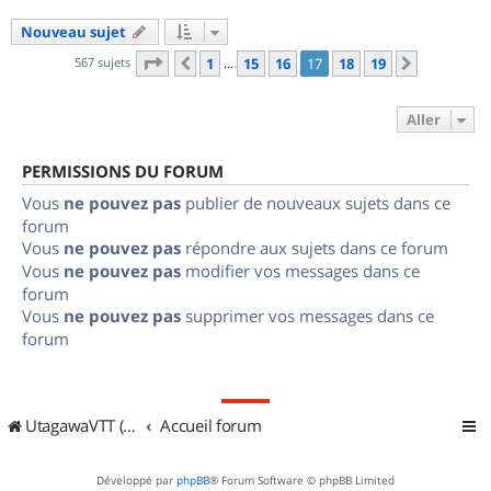
Nouveau sujet
Page
17
sur
19
567 sujets
1
15
16
17
18
19
Précédent
Suivant
…
Aller
PERMISSIONS DU FORUM
Vous
ne pouvez pas
publier de nouveaux sujets dans ce
forum
Vous
ne pouvez pas
répondre aux sujets dans ce forum
Vous
ne pouvez pas
modifier vos messages dans ce
forum
Vous
ne pouvez pas
supprimer vos messages dans ce
forum
UtagawaVTT (Randos VTT et VTTAE avec traces GPS)
Accueil forum
Développé par
phpBB
® Forum Software © phpBB Limited