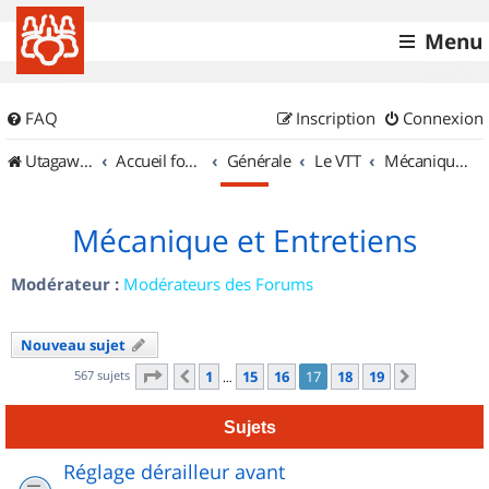
Menu
FAQ
Inscription
Connexion
UtagawaVTT (Randos VTT et VTTAE avec traces GPS)
Accueil forum
Générale
Le VTT
Mécanique et Entretiens
Mécanique et Entretiens
Modérateur :
Modérateurs des Forums
Nouveau sujet
Page
17
sur
19
567 sujets
1
15
16
17
18
19
Précédent
Suivant
…
Sujets
Réglage dérailleur avant