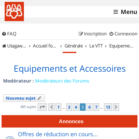
Menu
FAQ
Inscription
Connexion
UtagawaVTT (Randos VTT et VTTAE avec traces GPS)
Accueil forum
Générale
Le VTT
Equipements et Accessoires
Equipements et Accessoires
Modérateur :
Modérateurs des Forums
Nouveau sujet
Page
5
sur
13
385 sujets
1
3
4
5
6
7
13
Précédent
Suivant
…
…
Annonces
Offres de réduction en cours...