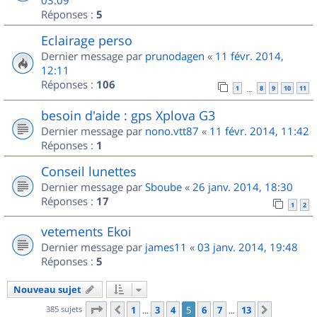
Réponses :
5
Eclairage perso
Dernier message par
prunodagen
«
11 févr. 2014,
12:11
Réponses :
106
1
8
9
10
11
…
besoin d'aide : gps Xplova G3
Dernier message par
nono.vtt87
«
11 févr. 2014, 11:42
Réponses :
1
Conseil lunettes
Dernier message par
Sboube
«
26 janv. 2014, 18:30
Réponses :
17
1
2
vetements Ekoi
Dernier message par
james11
«
03 janv. 2014, 19:48
Réponses :
5
Nouveau sujet
Page
5
sur
13
385 sujets
1
3
4
5
6
7
13
Précédent
Suivant
…
…