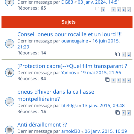
Dernier message par
DG83
«
03 janv. 2024, 14:51
Réponses :
65
1
4
5
6
7
…
Sujets
Conseil pneus pour rocaille et un lourd !!!
Dernier message par
ouaneugaine
«
16 juin 2015,
21:29
Réponses :
14
1
2
[Protection cadre]-->Quel film transparant ?
Dernier message par
Yannos
«
19 mai 2015, 21:56
Réponses :
34
1
2
3
4
pneus d'hiver dans la caillasse
montpelliéraine?
Dernier message par
titi30gsi
«
13 janv. 2015, 09:48
Réponses :
15
1
2
Anti déraillement ??
Dernier message par
arnold30
«
06 janv. 2015, 10:09