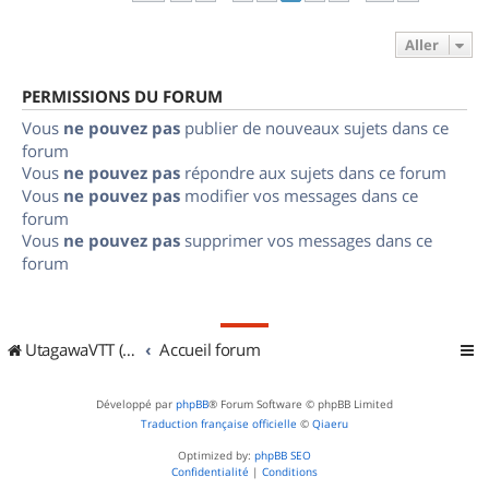
Aller
PERMISSIONS DU FORUM
Vous
ne pouvez pas
publier de nouveaux sujets dans ce
forum
Vous
ne pouvez pas
répondre aux sujets dans ce forum
Vous
ne pouvez pas
modifier vos messages dans ce
forum
Vous
ne pouvez pas
supprimer vos messages dans ce
forum
UtagawaVTT (Randos VTT et VTTAE avec traces GPS)
Accueil forum
Développé par
phpBB
® Forum Software © phpBB Limited
Traduction française officielle
©
Qiaeru
Optimized by:
phpBB SEO
Confidentialité
|
Conditions