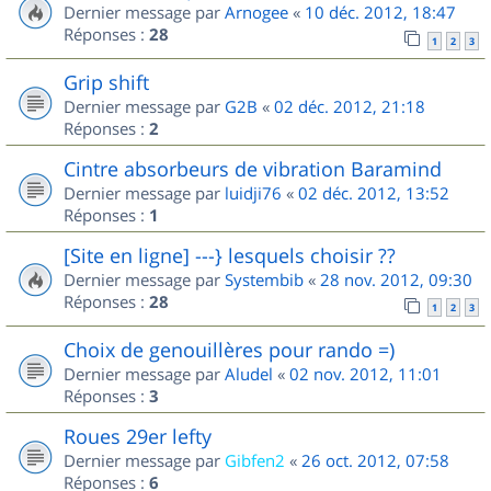
Dernier message par
Arnogee
«
10 déc. 2012, 18:47
Réponses :
28
1
2
3
Grip shift
Dernier message par
G2B
«
02 déc. 2012, 21:18
Réponses :
2
Cintre absorbeurs de vibration Baramind
Dernier message par
luidji76
«
02 déc. 2012, 13:52
Réponses :
1
[Site en ligne] ---} lesquels choisir ??
Dernier message par
Systembib
«
28 nov. 2012, 09:30
Réponses :
28
1
2
3
Choix de genouillères pour rando =)
Dernier message par
Aludel
«
02 nov. 2012, 11:01
Réponses :
3
Roues 29er lefty
Dernier message par
Gibfen2
«
26 oct. 2012, 07:58
Réponses :
6