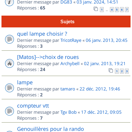
Dernier message par
DG83
«
03 janv. 2024, 14:51
Réponses :
65
1
4
5
6
7
…
Sujets
quel lampe choisir ?
Dernier message par
TricotRaye
«
06 janv. 2013, 20:45
Réponses :
3
[Matos]-->choix de roues
Dernier message par
Archybell
«
02 janv. 2013, 19:21
Réponses :
24
1
2
3
lampe
Dernier message par
tamaro
«
22 déc. 2012, 19:46
Réponses :
2
compteur vtt
Dernier message par
Tgv Bob
«
17 déc. 2012, 09:05
Réponses :
7
Genouillères pour la rando