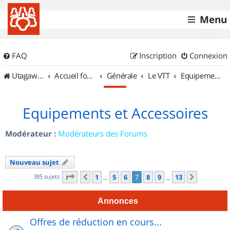
Menu
FAQ
Inscription
Connexion
UtagawaVTT (Randos VTT et VTTAE avec traces GPS)
Accueil forum
Générale
Le VTT
Equipements et Accessoires
Equipements et Accessoires
Modérateur :
Modérateurs des Forums
Nouveau sujet
Page
7
sur
13
385 sujets
1
5
6
7
8
9
13
Précédent
Suivant
…
…
Annonces
Offres de réduction en cours...