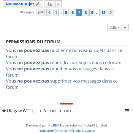
Nouveau sujet
Page
7
sur
13
385 sujets
1
5
6
7
8
9
13
Précédent
Suivant
…
…
Aller
PERMISSIONS DU FORUM
Vous
ne pouvez pas
publier de nouveaux sujets dans ce
forum
Vous
ne pouvez pas
répondre aux sujets dans ce forum
Vous
ne pouvez pas
modifier vos messages dans ce
forum
Vous
ne pouvez pas
supprimer vos messages dans ce
forum
UtagawaVTT (Randos VTT et VTTAE avec traces GPS)
Accueil forum
Développé par
phpBB
® Forum Software © phpBB Limited
Traduction française officielle
©
Qiaeru