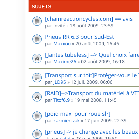
SUJETS
[chainreactioncycles.com] == avis
par
Invité
»
18 août 2009, 23:59
Pneus RR 6.3 pour Sud-Est
par
Maxxou
»
20 août 2009, 16:46
[Jantes tubeless] --> Quel choix fair
par
Maxime26
»
02 août 2009, 16:18
[Transport sur toît]Protéger-vous le
par
JLD95
»
12 juil. 2009, 06:06
[RAID]-->Transport du matériel à V
par
Titof6.9
»
19 mai 2008, 11:45
[poid maxi pour roue slr]
par
kazmierczak
»
17 juin 2009, 22:39
[pneus] -> je change avec les beaux 
par
cytut
»
23 mai 2009, 19:50