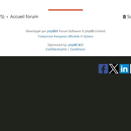
S)
Accueil forum
S
Développé par
phpBB
® Forum Software © phpBB Limited
Traduction française officielle
©
Qiaeru
Optimized by:
phpBB SEO
Confidentialité
|
Conditions