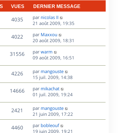
n
S
VUES
DERNIER MESSAGE
e
i
e
D
par
nicolas II
V
s
4035
r
e
21 août 2009, 19:35
m
r
u
e
D
par
Maxxou
n
V
4022
s
e
e
20 août 2009, 18:31
i
s
r
u
e
a
s
D
par
warm
n
r
V
31556
g
e
e
09 août 2009, 16:51
i
m
e
r
u
e
e
s
n
r
s
D
par
mangouste
V
4226
e
i
m
s
e
15 juil. 2009, 14:38
e
e
a
r
u
s
r
s
D
g
par
mikachat
n
V
14666
m
s
e
e
e
01 juil. 2009, 19:24
i
e
a
r
u
e
s
s
g
n
r
D
par
mangouste
V
2421
s
e
e
i
m
e
21 juin 2009, 17:22
a
e
e
r
u
s
g
r
s
D
par
bobleouf
n
V
4460
e
m
s
e
e
19 juin 2009, 19:21
i