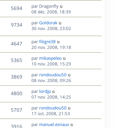
s
s
r
n
e
D
par
Dragonfly
s
V
5694
m
e
i
e
08 déc. 2008, 18:39
a
e
e
r
u
g
s
s
r
D
par
Goldorak
n
e
V
9734
s
m
e
e
30 nov. 2008, 23:02
i
a
e
r
u
e
g
s
s
n
r
D
par
fitigre38
e
V
4647
s
e
i
m
e
20 nov. 2008, 19:18
a
e
e
r
u
s
g
r
s
D
par
mikaspeleo
n
V
5365
e
m
s
e
e
10 nov. 2008, 15:29
i
e
a
r
u
e
s
s
D
g
par
rondoudou50
n
r
V
3869
s
e
e
e
08 nov. 2008, 09:26
i
m
a
r
u
e
e
s
D
g
par
lordjp
n
r
V
s
4800
e
e
e
07 nov. 2008, 14:25
i
m
s
r
u
e
e
a
s
D
par
rondoudou50
n
r
V
s
5707
g
e
e
17 oct. 2008, 21:53
i
m
s
e
r
u
e
e
a
s
D
par
manuel.esnaux
n
r
V
s
3916
g