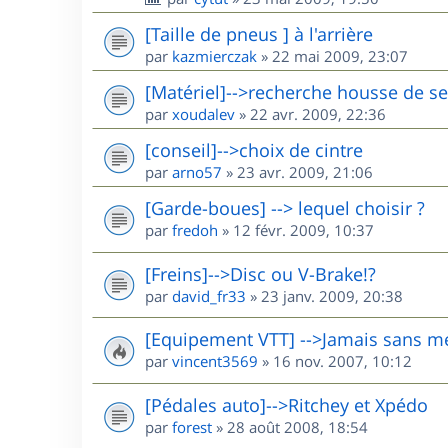
[Taille de pneus ] à l'arrière
par
kazmierczak
»
22 mai 2009, 23:07
[Matériel]-->recherche housse de sel
par
xoudalev
»
22 avr. 2009, 22:36
[conseil]-->choix de cintre
par
arno57
»
23 avr. 2009, 21:06
[Garde-boues] --> lequel choisir ?
par
fredoh
»
12 févr. 2009, 10:37
[Freins]-->Disc ou V-Brake!?
par
david_fr33
»
23 janv. 2009, 20:38
[Equipement VTT] -->Jamais sans m
par
vincent3569
»
16 nov. 2007, 10:12
[Pédales auto]-->Ritchey et Xpédo
par
forest
»
28 août 2008, 18:54