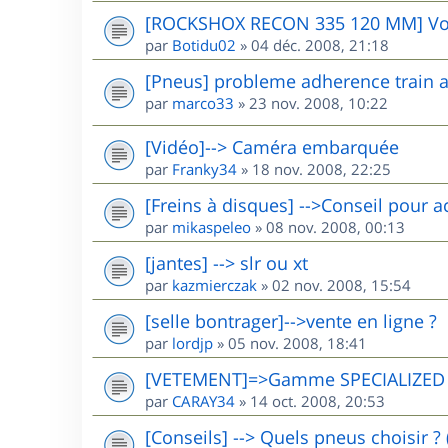
[ROCKSHOX RECON 335 120 MM] Vot
par
Botidu02
»
04 déc. 2008, 21:18
[Pneus] probleme adherence train a
par
marco33
»
23 nov. 2008, 10:22
[Vidéo]--> Caméra embarquée
par
Franky34
»
18 nov. 2008, 22:25
[Freins à disques] -->Conseil pour a
par
mikaspeleo
»
08 nov. 2008, 00:13
[jantes] --> slr ou xt
par
kazmierczak
»
02 nov. 2008, 15:54
[selle bontrager]-->vente en ligne ?
par
lordjp
»
05 nov. 2008, 18:41
[VETEMENT]=>Gamme SPECIALIZED
par
CARAY34
»
14 oct. 2008, 20:53
[Conseils] --> Quels pneus choisir ? 