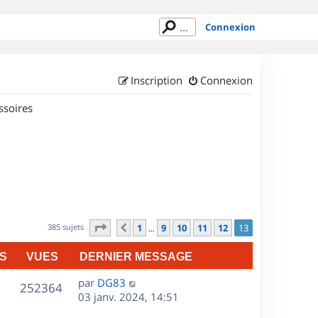
Connexion
Inscription
Connexion
ssoires
Page
13
sur
13
385 sujets
1
9
10
11
12
13
Précédent
…
S
VUES
DERNIER MESSAGE
D
par
DG83
V
252364
e
03 janv. 2024, 14:51
r
u