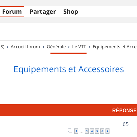
Forum
Partager
Shop
S)
Accueil forum
Générale
Le VTT
Equipements et Acce
Equipements et Accessoires
RÉPONSE
R
65
1
3
4
5
6
7
…
é