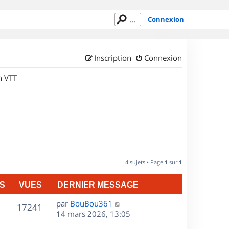
Connexion
Inscription
Connexion
n VTT
4 sujets • Page
1
sur
1
S
VUES
DERNIER MESSAGE
D
par
BouBou361
V
17241
e
14 mars 2026, 13:05
r
u