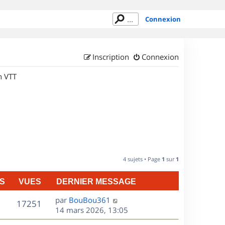
Connexion
Inscription
Connexion
n VTT
4 sujets • Page
1
sur
1
S
VUES
DERNIER MESSAGE
D
par
BouBou361
V
17251
e
14 mars 2026, 13:05
r
u