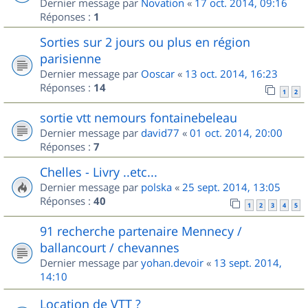
Dernier message par
Novation
«
17 oct. 2014, 09:16
Réponses :
1
Sorties sur 2 jours ou plus en région
parisienne
Dernier message par
Ooscar
«
13 oct. 2014, 16:23
Réponses :
14
1
2
sortie vtt nemours fontainebeleau
Dernier message par
david77
«
01 oct. 2014, 20:00
Réponses :
7
Chelles - Livry ..etc...
Dernier message par
polska
«
25 sept. 2014, 13:05
Réponses :
40
1
2
3
4
5
91 recherche partenaire Mennecy /
ballancourt / chevannes
Dernier message par
yohan.devoir
«
13 sept. 2014,
14:10
Location de VTT ?