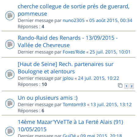
cherche collegue de sortie prés de guerard,
pommeuse
Dernier message par
nuno2305
«
05 août 2015, 00:34
Réponses :
4
Rando-Raid des Renards - 13/09/2015 -
Vallée de Chevreuse
Dernier message par
Foxes'Ride
«
25 juil. 2015, 10:01
[Haut de Seine] Rech. partenaires sur
Boulogne et alentours
Dernier message par
jplou
«
24 juil. 2015, 10:22
Réponses :
10
1
2
Un ou plusieurs amis :)
Dernier message par
Tomtom93
«
13 juil. 2015, 13:12
Réponses :
6
14ème Mazar'YVeTTe à La Ferté Alais (91)
10/05/2015
Dernier message par
GuiDé
«
09 mai 2015, 20:18