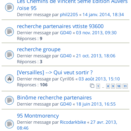
Les Chemins de Vincent 5eme Edition Auvers
/oise 95
Dernier message par
phil2205
«
14 janv. 2014, 18:34
recherche partenaires vttiste 93600
Dernier message par
GD40
«
03 nov. 2013, 09:30
Réponses :
9
recherche groupe
Dernier message par
GD40
«
21 oct. 2013, 18:06
Réponses :
3
[Versailles] --> Qui veut sortir ?
Dernier message par
Cyril06
«
03 août 2013, 15:10
Réponses :
106
1
8
9
10
11
…
Binôme recherche partenaires
Dernier message par
GD40
«
18 juin 2013, 16:55
95 Montmorency
Dernier message par
Ricodarkbike
«
27 avr. 2013,
08:46