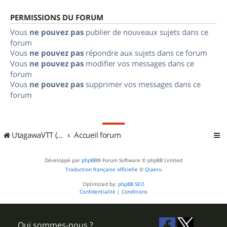
PERMISSIONS DU FORUM
Vous
ne pouvez pas
publier de nouveaux sujets dans ce
forum
Vous
ne pouvez pas
répondre aux sujets dans ce forum
Vous
ne pouvez pas
modifier vos messages dans ce
forum
Vous
ne pouvez pas
supprimer vos messages dans ce
forum
UtagawaVTT (Randos VTT et VTTAE avec traces GPS)
Accueil forum
Développé par
phpBB
® Forum Software © phpBB Limited
Traduction française officielle
©
Qiaeru
Optimized by:
phpBB SEO
Confidentialité
|
Conditions
Qui sommes-nous ?