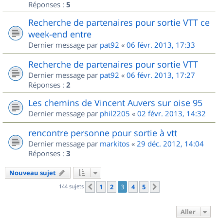
Réponses :
5
Recherche de partenaires pour sortie VTT ce
week-end entre
Dernier message par
pat92
«
06 févr. 2013, 17:33
Recherche de partenaires pour sortie VTT
Dernier message par
pat92
«
06 févr. 2013, 17:27
Réponses :
2
Les chemins de Vincent Auvers sur oise 95
Dernier message par
phil2205
«
02 févr. 2013, 14:32
rencontre personne pour sortie à vtt
Dernier message par
markitos
«
29 déc. 2012, 14:04
Réponses :
3
Nouveau sujet
144 sujets
1
2
3
4
5
Précédent
Suivant
Aller