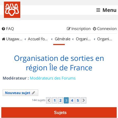
Menu
FAQ
Inscription
Connexion
UtagawaVTT (Randos VTT et VTTAE avec traces GPS)
Accueil forum
Générale
Organisation de sorties & Recherche de partenaires
Organisation de sorties en région Île de France
Organisation de sorties en
région Île de France
Modérateur :
Modérateurs des Forums
Nouveau sujet
144 sujets
1
2
3
4
5
Précédent
Suivant
Sujets