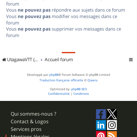
forum
Vous
ne pouvez pas
répondre aux sujets dans ce forum
Vous
ne pouvez pas
modifier vos messages dans ce
forum
Vous
ne pouvez pas
supprimer vos messages dans ce
forum
UtagawaVTT (Randos VTT et VTTAE avec traces GPS)
Accueil forum
Développé par
phpBB
® Forum Software © phpBB Limited
Traduction française officielle
©
Qiaeru
Optimized by:
phpBB SEO
Confidentialité
|
Conditions
Qui sommes-nous ?
Contact & Logos
Services pros
Mentions légales