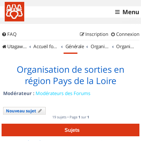
Menu
FAQ
Inscription
Connexion
UtagawaVTT (Randos VTT et VTTAE avec traces GPS)
Accueil forum
Générale
Organisation de sorties & Recherche de partenaires
Organisation de sorties en région Pays de la Loire
Organisation de sorties en
région Pays de la Loire
Modérateur :
Modérateurs des Forums
Nouveau sujet
19 sujets • Page
1
sur
1
Sujets