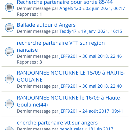
Recherche partenaire pour sortie 85/44
Dernier message par
Angel5420
«
02 juin 2021, 06:17
Réponses :
1
Ballade autour d Angers
Dernier message par
Teddy47
«
19 janv. 2021, 16:15
recherche partenaire VTT sur region
nantaise
Dernier message par
JEFF9201
«
30 mai 2018, 22:46
Réponses :
3
RANDONNEE NOCTURNE LE 15/09 à HAUTE-
GOULAINE
Dernier message par
JEFF9201
«
30 mai 2018, 22:40
RANDONNEE NOCTURNE le 16/09 à Haute-
Goulaine(44)
Dernier message par
JEFF9201
«
24 août 2017, 09:41
cherche partenaire vtt sur angers
Dernier message par
benoit.galas
«
18 juin 2017,