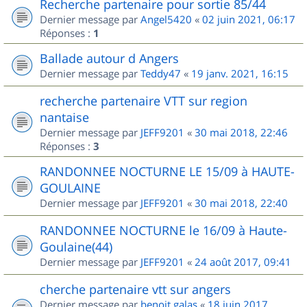
Recherche partenaire pour sortie 85/44
Dernier message par
Angel5420
«
02 juin 2021, 06:17
Réponses :
1
Ballade autour d Angers
Dernier message par
Teddy47
«
19 janv. 2021, 16:15
recherche partenaire VTT sur region
nantaise
Dernier message par
JEFF9201
«
30 mai 2018, 22:46
Réponses :
3
RANDONNEE NOCTURNE LE 15/09 à HAUTE-
GOULAINE
Dernier message par
JEFF9201
«
30 mai 2018, 22:40
RANDONNEE NOCTURNE le 16/09 à Haute-
Goulaine(44)
Dernier message par
JEFF9201
«
24 août 2017, 09:41
cherche partenaire vtt sur angers
Dernier message par
benoit.galas
«
18 juin 2017,