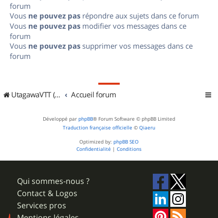
forum
Vous
ne pouvez pas
répondre aux sujets dans ce forum
Vous
ne pouvez pas
modifier vos messages dans ce
forum
Vous
ne pouvez pas
supprimer vos messages dans ce
forum
UtagawaVTT (Randos VTT et VTTAE avec traces GPS)
Accueil forum
Développé par
phpBB
® Forum Software © phpBB Limited
Traduction française officielle
©
Qiaeru
Optimized by:
phpBB SEO
Confidentialité
|
Conditions
Qui sommes-nous ?
Contact & Logos
Services pros
Mentions légales