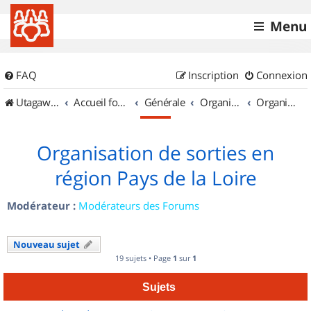
Menu
FAQ
Inscription
Connexion
UtagawaVTT (Randos VTT et VTTAE avec traces GPS)
Accueil forum
Générale
Organisation de sorties & Recherche de partenaires
Organisation de sorties en région Pays de la Loire
Organisation de sorties en
région Pays de la Loire
Modérateur :
Modérateurs des Forums
Nouveau sujet
19 sujets • Page
1
sur
1
Sujets