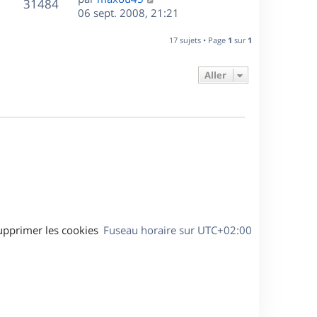
r
V
s
31484
g
e
e
06 sept. 2008, 21:21
i
m
s
e
r
u
e
e
a
s
n
r
17 sujets • Page
1
sur
1
s
g
e
i
m
s
e
e
e
a
Aller
s
r
s
g
m
s
e
e
a
s
g
s
e
a
g
e
upprimer les cookies
Fuseau horaire sur
UTC+02:00