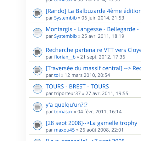
[Rando] La Balbuzarde 4ème éditio
par
Systembib
»
06 juin 2014, 21:53
Montargis - Langesse - Bellegarde - .
par
Systembib
»
25 avr. 2011, 18:19
Recherche partenaire VTT vers Cloyes 
par
florian__b
»
21 sept. 2012, 17:36
[Traversée du massif central] --> R
par
toi
»
12 mars 2010, 20:54
TOURS - BREST - TOURS
par
triporteur37
»
27 avr. 2011, 19:55
y'a quelqu'un?!?
par
tomasax
»
04 févr. 2011, 16:14
[28 sept 2008]-->La gamelle trophy
par
maxou45
»
26 août 2008, 22:01
[La guernazelle]-->7 sept 2008