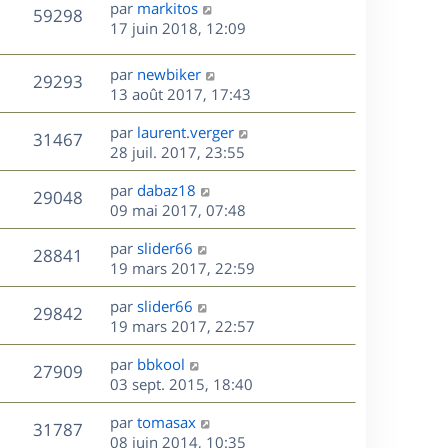
D
par
markitos
n
V
59298
e
e
17 juin 2018, 12:09
i
r
u
e
s
n
r
D
par
newbiker
V
29293
e
i
m
e
13 août 2017, 17:43
e
e
r
u
s
r
s
D
par
laurent.verger
n
V
31467
m
s
e
e
28 juil. 2017, 23:55
i
e
a
r
u
e
s
s
D
g
par
dabaz18
n
r
V
29048
s
e
e
e
09 mai 2017, 07:48
i
m
a
r
u
e
e
s
D
g
par
slider66
n
r
V
s
28841
e
e
e
19 mars 2017, 22:59
i
m
s
r
u
e
e
a
s
D
par
slider66
n
r
V
s
29842
g
e
e
19 mars 2017, 22:57
i
m
s
e
r
u
e
e
a
s
D
par
bbkool
n
r
V
s
27909
g
e
e
03 sept. 2015, 18:40
i
m
s
e
r
u
e
e
a
s
D
par
tomasax
n
r
V
s
31787
g
e
e
08 juin 2014, 10:35
i
m
s