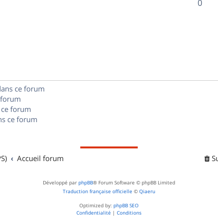
R
0
s
p
s
n
é
e
o
s
p
s
n
e
o
s
s
n
e
dans ce forum
s
s
 forum
e
 ce forum
s ce forum
s
S)
Accueil forum
S
Développé par
phpBB
® Forum Software © phpBB Limited
Traduction française officielle
©
Qiaeru
Optimized by:
phpBB SEO
Confidentialité
|
Conditions