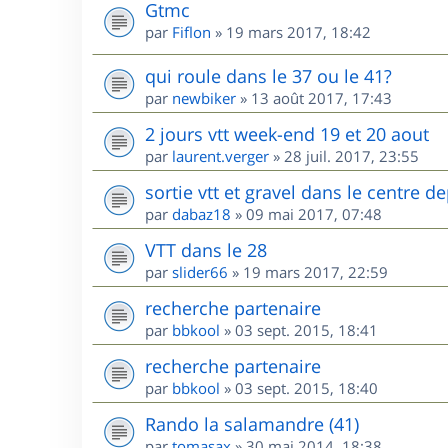
Gtmc
par
Fiflon
»
19 mars 2017, 18:42
qui roule dans le 37 ou le 41?
par
newbiker
»
13 août 2017, 17:43
2 jours vtt week-end 19 et 20 aout
par
laurent.verger
»
28 juil. 2017, 23:55
sortie vtt et gravel dans le centre
par
dabaz18
»
09 mai 2017, 07:48
VTT dans le 28
par
slider66
»
19 mars 2017, 22:59
recherche partenaire
par
bbkool
»
03 sept. 2015, 18:41
recherche partenaire
par
bbkool
»
03 sept. 2015, 18:40
Rando la salamandre (41)
par
tomasax
»
30 mai 2014, 18:38