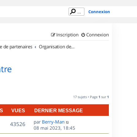
Connexion
Inscription
Connexion
e de partenaires
Organisation de sorties en région Centre
tre
17 sujets • Page
1
sur
1
S
VUES
DERNIER MESSAGE
D
par
Berry-Man
V
43526
e
08 mai 2023, 18:45
r
u