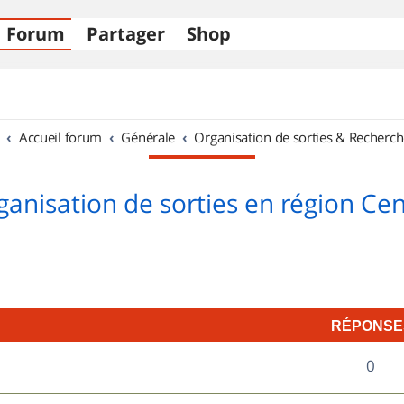
Forum
Partager
Shop
Accueil forum
Générale
Organisation de sorties & Recherch
ganisation de sorties en région Cen
RÉPONSE
R
0
é