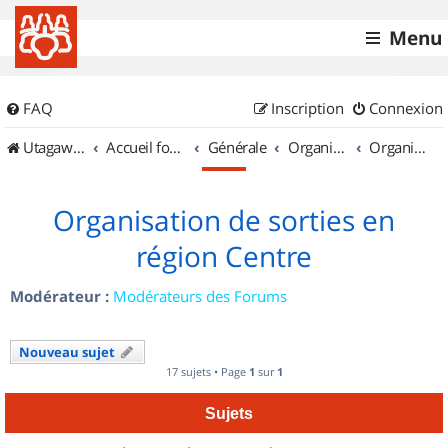
Menu
FAQ
Inscription
Connexion
UtagawaVTT (Randos VTT et VTTAE avec traces GPS)
Accueil forum
Générale
Organisation de sorties & Recherche de partenaires
Organisation de sorties en région Centre
Organisation de sorties en
région Centre
Modérateur :
Modérateurs des Forums
Nouveau sujet
17 sujets • Page
1
sur
1
Sujets