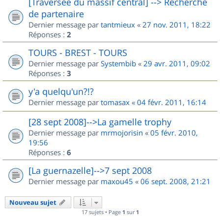
[Traversée du massif central] --> Recherche
de partenaire
Dernier message par
tantmieux
«
27 nov. 2011, 18:22
Réponses :
2
TOURS - BREST - TOURS
Dernier message par
Systembib
«
29 avr. 2011, 09:02
Réponses :
3
y'a quelqu'un?!?
Dernier message par
tomasax
«
04 févr. 2011, 16:14
[28 sept 2008]-->La gamelle trophy
Dernier message par
mrmojorisin
«
05 févr. 2010,
19:56
Réponses :
6
[La guernazelle]-->7 sept 2008
Dernier message par
maxou45
«
06 sept. 2008, 21:21
Nouveau sujet
17 sujets • Page
1
sur
1