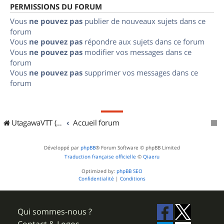
PERMISSIONS DU FORUM
Vous
ne pouvez pas
publier de nouveaux sujets dans ce
forum
Vous
ne pouvez pas
répondre aux sujets dans ce forum
Vous
ne pouvez pas
modifier vos messages dans ce
forum
Vous
ne pouvez pas
supprimer vos messages dans ce
forum
UtagawaVTT (Randos VTT et VTTAE avec traces GPS)
Accueil forum
Développé par
phpBB
® Forum Software © phpBB Limited
Traduction française officielle
©
Qiaeru
Optimized by:
phpBB SEO
Confidentialité
|
Conditions
Qui sommes-nous ?