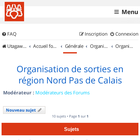
Menu
FAQ
Inscription
Connexion
UtagawaVTT (Randos VTT et VTTAE avec traces GPS)
Accueil forum
Générale
Organisation de sorties & Recherche de partenaires
Organisation de sorties en région Nord Pas de Calais
Organisation de sorties en
région Nord Pas de Calais
Modérateur :
Modérateurs des Forums
Nouveau sujet
10 sujets • Page
1
sur
1
Sujets