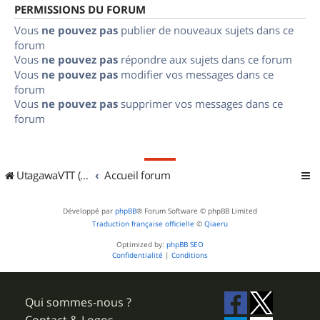
PERMISSIONS DU FORUM
Vous
ne pouvez pas
publier de nouveaux sujets dans ce
forum
Vous
ne pouvez pas
répondre aux sujets dans ce forum
Vous
ne pouvez pas
modifier vos messages dans ce
forum
Vous
ne pouvez pas
supprimer vos messages dans ce
forum
UtagawaVTT (Randos VTT et VTTAE avec traces GPS)
Accueil forum
Développé par
phpBB
® Forum Software © phpBB Limited
Traduction française officielle
©
Qiaeru
Optimized by:
phpBB SEO
Confidentialité
|
Conditions
Qui sommes-nous ?