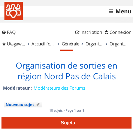
Menu
FAQ
Inscription
Connexion
UtagawaVTT (Randos VTT et VTTAE avec traces GPS)
Accueil forum
Générale
Organisation de sorties & Recherche de partenaires
Organisation de sorties en région Nord Pas de Calais
Organisation de sorties en
région Nord Pas de Calais
Modérateur :
Modérateurs des Forums
Nouveau sujet
10 sujets • Page
1
sur
1
Sujets