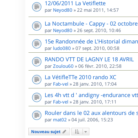
12/06/2011 La Vetiflette
par
Neyod80
»
22 mai 2011, 14:57
La Noctambule - Cappy - 02 octobre
par
Neyod80
»
26 sept. 2010, 10:46
15e Randonnée de L'Historial dima
par
ludo080
»
07 sept. 2010, 00:58
RANDO VTT DE LAGNY LE 18 AVRIL
par
Zoulou60
»
06 févr. 2010, 22:58
La VétifleTTe 2010 rando XC
par
Fab-vel
»
28 janv. 2010, 17:04
Les 4h vtt d ' andigny -endurance vtt
par
Fab-vel
»
28 janv. 2010, 17:11
Rouler dans le 02 aux alentours de 
par
mat02
»
04 juil. 2006, 15:23
Nouveau sujet