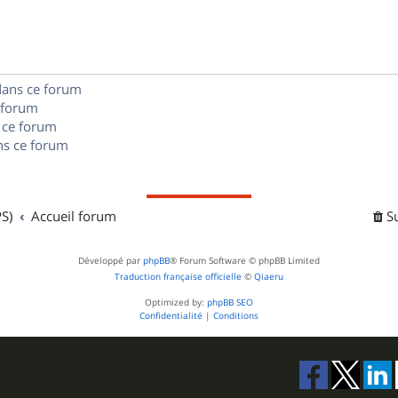
s
n
e
o
s
s
n
e
dans ce forum
s
s
 forum
e
 ce forum
s ce forum
s
S)
Accueil forum
S
Développé par
phpBB
® Forum Software © phpBB Limited
Traduction française officielle
©
Qiaeru
Optimized by:
phpBB SEO
Confidentialité
|
Conditions