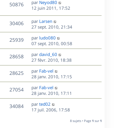
D
par
Neyod80
n
V
50876
e
e
12 juin 2011, 17:52
i
r
u
e
s
n
r
D
par
Larsen
V
30406
e
i
m
e
27 sept. 2010, 21:34
e
e
r
u
s
r
s
D
par
ludo080
n
V
25939
m
s
e
e
07 sept. 2010, 00:58
i
e
a
r
u
e
s
s
D
g
par
david_60
n
r
V
28658
s
e
e
e
27 févr. 2010, 18:38
i
m
a
r
u
e
e
s
D
g
par
Fab-vel
n
r
V
s
28625
e
e
e
28 janv. 2010, 17:15
i
m
s
r
u
e
e
a
s
D
par
Fab-vel
n
r
V
s
27054
g
e
e
28 janv. 2010, 17:11
i
m
s
e
r
u
e
e
a
s
D
par
ted02
n
r
V
s
34084
g
e
e
17 juil. 2006, 17:58
i
m
s
e
r
u
e
e
a
s
n
r
8 sujets • Page
1
sur
1
s
g
e
i
m
s