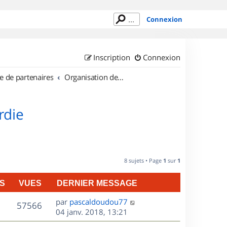
Connexion
Inscription
Connexion
e de partenaires
Organisation de sorties en région Picardie
rdie
8 sujets • Page
1
sur
1
S
VUES
DERNIER MESSAGE
D
par
pascaldoudou77
V
57566
e
04 janv. 2018, 13:21
r
u