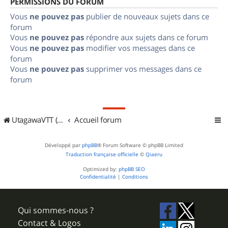
PERMISSIONS DU FORUM
Vous
ne pouvez pas
publier de nouveaux sujets dans ce
forum
Vous
ne pouvez pas
répondre aux sujets dans ce forum
Vous
ne pouvez pas
modifier vos messages dans ce
forum
Vous
ne pouvez pas
supprimer vos messages dans ce
forum
UtagawaVTT (Randos VTT et VTTAE avec traces GPS)
Accueil forum
Développé par
phpBB
® Forum Software © phpBB Limited
Traduction française officielle
©
Qiaeru
Optimized by:
phpBB SEO
Confidentialité
|
Conditions
Qui sommes-nous ?
Contact & Logos