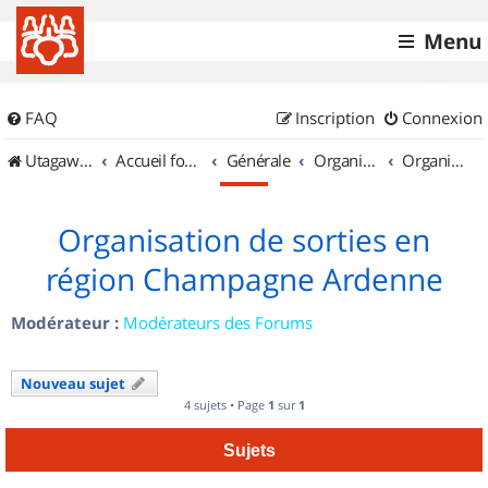
Menu
FAQ
Inscription
Connexion
UtagawaVTT (Randos VTT et VTTAE avec traces GPS)
Accueil forum
Générale
Organisation de sorties & Recherche de partenaires
Organisation de sorties en région Champagne Ardenne
Organisation de sorties en
région Champagne Ardenne
Modérateur :
Modérateurs des Forums
Nouveau sujet
4 sujets • Page
1
sur
1
Sujets