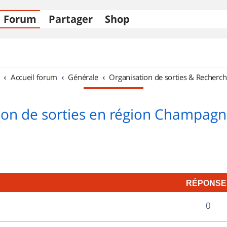
Forum
Partager
Shop
Accueil forum
Générale
Organisation de sorties & Recherch
ion de sorties en région Champag
RÉPONSE
R
0
é