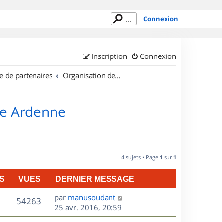
Connexion
Inscription
Connexion
e de partenaires
Organisation de sorties en région Champagne Ardenne
ne Ardenne
4 sujets • Page
1
sur
1
S
VUES
DERNIER MESSAGE
D
par
manusoudant
V
54263
e
25 avr. 2016, 20:59
r
u