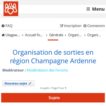
Menu
FAQ
Inscription
Connexion
UtagawaVTT (Randos VTT et VTTAE avec traces GPS)
Accueil forum
Générale
Organisation de sorties & Recherche de partenaires
Organisation de sorties en région Champagne Ardenne
Organisation de sorties en
région Champagne Ardenne
Modérateur :
Modérateurs des Forums
Nouveau sujet
4 sujets • Page
1
sur
1
Sujets