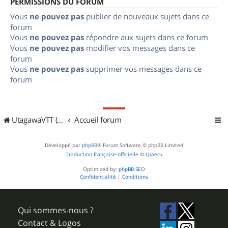
PERMISSIONS DU FORUM
Vous
ne pouvez pas
publier de nouveaux sujets dans ce
forum
Vous
ne pouvez pas
répondre aux sujets dans ce forum
Vous
ne pouvez pas
modifier vos messages dans ce
forum
Vous
ne pouvez pas
supprimer vos messages dans ce
forum
UtagawaVTT (Randos VTT et VTTAE avec traces GPS)
Accueil forum
Développé par
phpBB
® Forum Software © phpBB Limited
Traduction française officielle
©
Qiaeru
Optimized by:
phpBB SEO
Confidentialité
|
Conditions
Qui sommes-nous ?
Contact & Logos