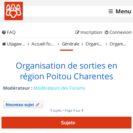
Menu
FAQ
Inscription
Connexion
UtagawaVTT (Randos VTT et VTTAE avec traces GPS)
Accueil forum
Générale
Organisation de sorties & Recherche de partenaires
Organisation de sorties en région Poitou Charentes
Organisation de sorties en
région Poitou Charentes
Modérateur :
Modérateurs des Forums
Nouveau sujet
9 sujets • Page
1
sur
1
Sujets