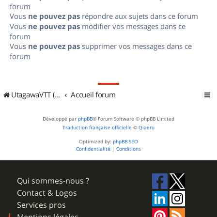
forum
Vous
ne pouvez pas
répondre aux sujets dans ce forum
Vous
ne pouvez pas
modifier vos messages dans ce
forum
Vous
ne pouvez pas
supprimer vos messages dans ce
forum
UtagawaVTT (Randos VTT et VTTAE avec traces GPS)
Accueil forum
Développé par
phpBB
® Forum Software © phpBB Limited
Traduction française officielle
©
Qiaeru
Optimized by:
phpBB SEO
Confidentialité
|
Conditions
Qui sommes-nous ?
Contact & Logos
Services pros