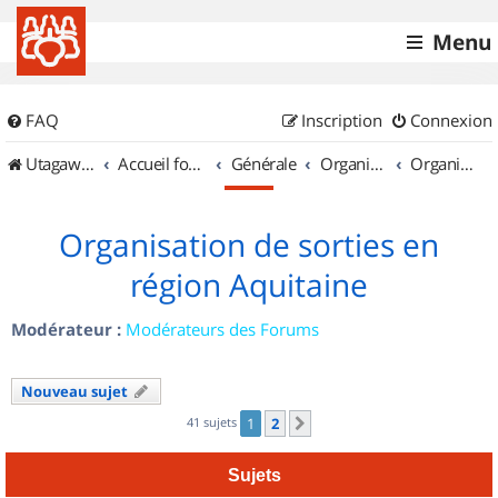
Menu
FAQ
Inscription
Connexion
UtagawaVTT (Randos VTT et VTTAE avec traces GPS)
Accueil forum
Générale
Organisation de sorties & Recherche de partenaires
Organisation de sorties en région Aquitaine
Organisation de sorties en
région Aquitaine
Modérateur :
Modérateurs des Forums
Nouveau sujet
41 sujets
1
2
Suivant
Sujets