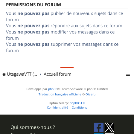
PERMISSIONS DU FORUM
Vous
ne pouvez pas
publier de nouveaux sujets dans ce
forum
Vous
ne pouvez pas
répondre aux sujets dans ce forum
Vous
ne pouvez pas
modifier vos messages dans ce
forum
Vous
ne pouvez pas
supprimer vos messages dans ce
forum
UtagawaVTT (Randos VTT et VTTAE avec traces GPS)
Accueil forum
Développé par
phpBB
® Forum Software © phpBB Limited
Traduction française officielle
©
Qiaeru
Optimized by:
phpBB SEO
Confidentialité
|
Conditions
Qui sommes-nous ?