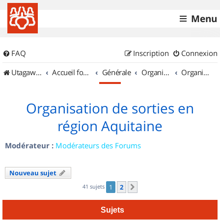
Menu
FAQ
Inscription
Connexion
UtagawaVTT (Randos VTT et VTTAE avec traces GPS)
Accueil forum
Générale
Organisation de sorties & Recherche de partenaires
Organisation de sorties en région Aquitaine
Organisation de sorties en
région Aquitaine
Modérateur :
Modérateurs des Forums
Nouveau sujet
41 sujets
1
2
Suivant
Sujets