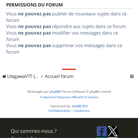
PERMISSIONS DU FORUM
Vous
ne pouvez pas
publier de nouveaux sujets dans ce
forum
Vous
ne pouvez pas
répondre aux sujets dans ce forum
Vous
ne pouvez pas
modifier vos messages dans ce
forum
Vous
ne pouvez pas
supprimer vos messages dans ce
forum
UtagawaVTT (Randos VTT et VTTAE avec traces GPS)
Accueil forum
Développé par
phpBB
® Forum Software © phpBB Limited
Traduction française officielle
©
Qiaeru
Optimized by:
phpBB SEO
Confidentialité
|
Conditions
Qui sommes-nous ?