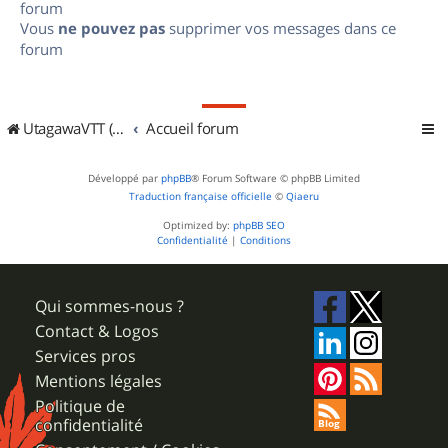
forum
Vous
ne pouvez pas
supprimer vos messages dans ce
forum
UtagawaVTT (Randos VTT et VTTAE avec traces GPS)
Accueil forum
Développé par
phpBB
® Forum Software © phpBB Limited
Traduction française officielle
©
Qiaeru
Optimized by:
phpBB SEO
Confidentialité
|
Conditions
Qui sommes-nous ?
Contact & Logos
Services pros
Mentions légales
Politique de
confidentialité