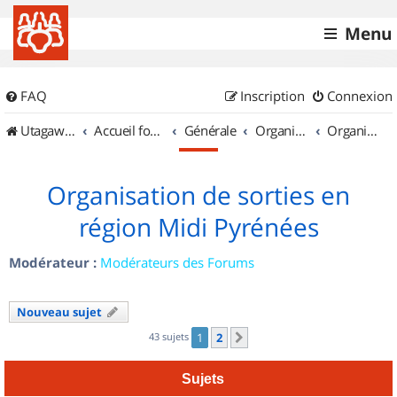
Menu
FAQ
Inscription
Connexion
UtagawaVTT (Randos VTT et VTTAE avec traces GPS)
Accueil forum
Générale
Organisation de sorties & Recherche de partenaires
Organisation de sorties en région Midi Pyrénées
Organisation de sorties en
région Midi Pyrénées
Modérateur :
Modérateurs des Forums
Nouveau sujet
43 sujets
1
2
Suivant
Sujets