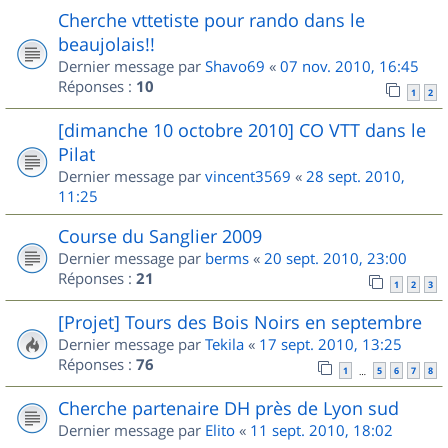
Cherche vttetiste pour rando dans le
beaujolais!!
Dernier message par
Shavo69
«
07 nov. 2010, 16:45
Réponses :
10
1
2
[dimanche 10 octobre 2010] CO VTT dans le
Pilat
Dernier message par
vincent3569
«
28 sept. 2010,
11:25
Course du Sanglier 2009
Dernier message par
berms
«
20 sept. 2010, 23:00
Réponses :
21
1
2
3
[Projet] Tours des Bois Noirs en septembre
Dernier message par
Tekila
«
17 sept. 2010, 13:25
Réponses :
76
1
5
6
7
8
…
Cherche partenaire DH près de Lyon sud
Dernier message par
Elito
«
11 sept. 2010, 18:02