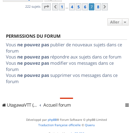
Page
7
sur
8
222 sujets
1
4
5
6
7
8
Précédent
Suivant
…
Aller
PERMISSIONS DU FORUM
Vous
ne pouvez pas
publier de nouveaux sujets dans ce
forum
Vous
ne pouvez pas
répondre aux sujets dans ce forum
Vous
ne pouvez pas
modifier vos messages dans ce
forum
Vous
ne pouvez pas
supprimer vos messages dans ce
forum
UtagawaVTT (Randos VTT et VTTAE avec traces GPS)
Accueil forum
Développé par
phpBB
® Forum Software © phpBB Limited
Traduction française officielle
©
Qiaeru