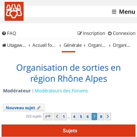
Menu
FAQ
Inscription
Connexion
UtagawaVTT (Randos VTT et VTTAE avec traces GPS)
Accueil forum
Générale
Organisation de sorties & Recherche de partenaires
Organisation de sorties en région Rhône Alpes
Organisation de sorties en
région Rhône Alpes
Modérateur :
Modérateurs des Forums
Nouveau sujet
Page
7
sur
8
222 sujets
1
4
5
6
7
8
Précédent
Suivant
…
Sujets