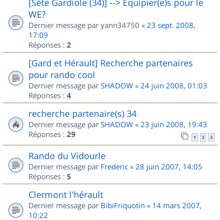
[Sète Gardiole (34)] --> Equipier(e)s pour le
WE?
Dernier message par
yann34750
«
23 sept. 2008,
17:09
Réponses :
2
[Gard et Hérault] Recherche partenaires
pour rando cool
Dernier message par
SHADOW
«
24 juin 2008, 01:03
Réponses :
4
recherche partenaire(s) 34
Dernier message par
SHADOW
«
23 juin 2008, 19:43
Réponses :
29
1
2
3
Rando du Vidourle
Dernier message par
Frederic
«
28 juin 2007, 14:05
Réponses :
5
Clermont l'hérault
Dernier message par
BibiFriquotin
«
14 mars 2007,
10:22