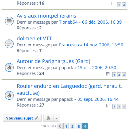
Réponses :
16
1
2
Avis aux montpellierains
Dernier message par
Tioneb54
«
06 déc. 2006, 16:39
Réponses :
2
dolmen et VTT
Dernier message par
Francesco
«
14 nov. 2006, 13:56
Réponses :
7
Autour de Parignargues (Gard)
Dernier message par
papack
«
15 oct. 2006, 20:50
Réponses :
24
1
2
3
Rouler enduro en Languedoc (gard, hérault,
vaucluse)
Dernier message par
papack
«
05 sept. 2006, 16:44
Réponses :
27
1
2
3
Nouveau sujet
104 sujets
1
2
3
4
Précédent