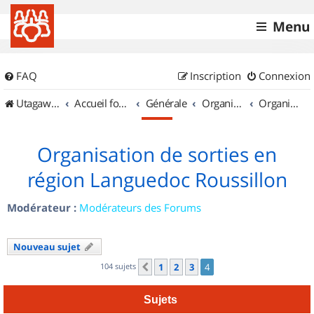
Menu
FAQ
Inscription
Connexion
UtagawaVTT (Randos VTT et VTTAE avec traces GPS)
Accueil forum
Générale
Organisation de sorties & Recherche de partenaires
Organisation de sorties en région Languedoc Roussillon
Organisation de sorties en
région Languedoc Roussillon
Modérateur :
Modérateurs des Forums
Nouveau sujet
104 sujets
1
2
3
4
Précédent
Sujets