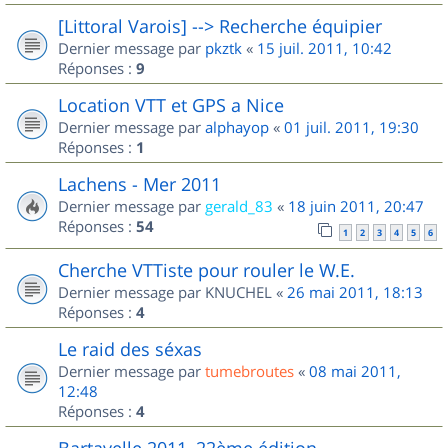
[Littoral Varois] --> Recherche équipier
Dernier message par
pkztk
«
15 juil. 2011, 10:42
Réponses :
9
Location VTT et GPS a Nice
Dernier message par
alphayop
«
01 juil. 2011, 19:30
Réponses :
1
Lachens - Mer 2011
Dernier message par
gerald_83
«
18 juin 2011, 20:47
Réponses :
54
1
2
3
4
5
6
Cherche VTTiste pour rouler le W.E.
Dernier message par
KNUCHEL
«
26 mai 2011, 18:13
Réponses :
4
Le raid des séxas
Dernier message par
tumebroutes
«
08 mai 2011,
12:48
Réponses :
4
Bartavelle 2011, 22ème édition