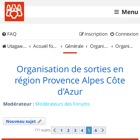
Menu
FAQ
Inscription
Connexion
UtagawaVTT (Randos VTT et VTTAE avec traces GPS)
Accueil forum
Générale
Organisation de sorties & Recherche de partenaires
Organisation de sorties en région Provence Alpes Côte d'Azur
Organisation de sorties en
région Provence Alpes Côte
d'Azur
Modérateur :
Modérateurs des Forums
Nouveau sujet
171 sujets
1
2
3
4
5
6
Précédent
Suivant