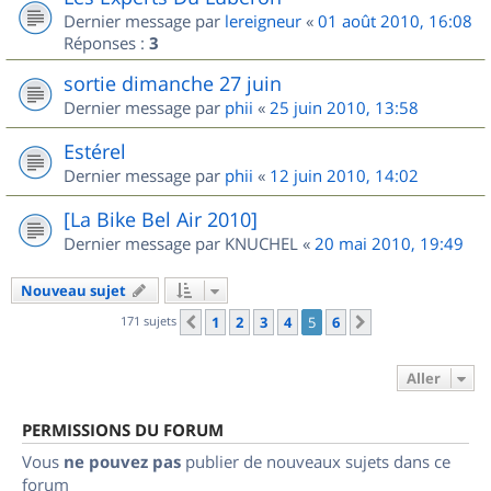
Dernier message par
lereigneur
«
01 août 2010, 16:08
Réponses :
3
sortie dimanche 27 juin
Dernier message par
phii
«
25 juin 2010, 13:58
Estérel
Dernier message par
phii
«
12 juin 2010, 14:02
[La Bike Bel Air 2010]
Dernier message par
KNUCHEL
«
20 mai 2010, 19:49
Nouveau sujet
171 sujets
1
2
3
4
5
6
Précédent
Suivant
Aller
PERMISSIONS DU FORUM
Vous
ne pouvez pas
publier de nouveaux sujets dans ce
forum