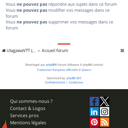
Vous
ne pouvez pas
répondre aux sujets dans ce forum
Vous
ne pouvez pas
modifier vos messages dans ce
forum
Vous
ne pouvez pas
supprimer vos messages dans ce
forum
UtagawaVTT (Randos VTT et VTTAE avec traces GPS)
Accueil forum
Développé par
phpBB
® Forum Software © phpBB Limited
Traduction française officielle
©
Qiaeru
Optimized by:
phpBB SEO
Confidentialité
|
Conditions
Qui sommes-nous ?
Contact & Logos
Services pros
Mentions légales