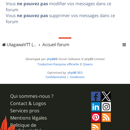
Vous
ne pouvez pas
modifier vos messages dans ce
forum
Vous
ne pouvez pas
supprimer vos messages dans ce
forum
UtagawaVTT (Randos VTT et VTTAE avec traces GPS)
Accueil forum
Développé par
phpBB
® Forum Software © phpBB Limited
Traduction française officielle
©
Qiaeru
Optimized by:
phpBB SEO
Confidentialité
|
Conditions
Qui sommes-nous ?
Contact & Logos
Services pros
Mentions légales
Politique de