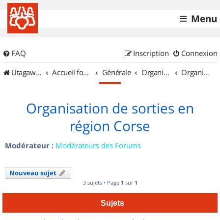
Menu
FAQ
Inscription
Connexion
UtagawaVTT (Randos VTT et VTTAE avec traces GPS)
Accueil forum
Générale
Organisation de sorties & Recherche de partenaires
Organisation de sorties en région Corse
Organisation de sorties en
région Corse
Modérateur :
Modérateurs des Forums
Nouveau sujet
3 sujets • Page
1
sur
1
Sujets