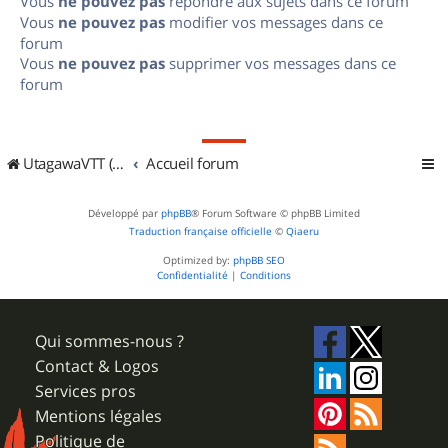
Vous
ne pouvez pas
répondre aux sujets dans ce forum
Vous
ne pouvez pas
modifier vos messages dans ce
forum
Vous
ne pouvez pas
supprimer vos messages dans ce
forum
UtagawaVTT (Randos VTT et VTTAE avec traces GPS)
Accueil forum
Développé par
phpBB
® Forum Software © phpBB Limited
Traduction française officielle
©
Qiaeru
Optimized by:
phpBB SEO
Confidentialité
|
Conditions
Qui sommes-nous ?
Contact & Logos
Services pros
Mentions légales
Politique de