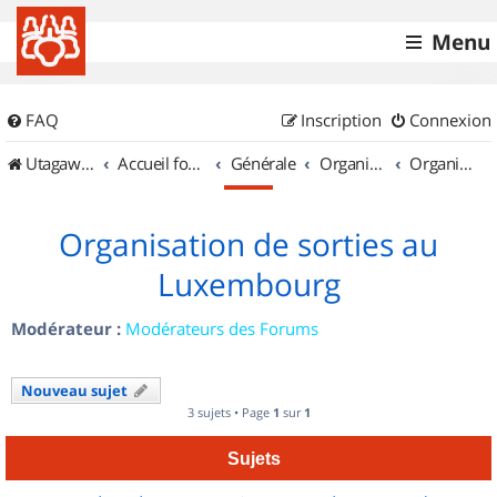
Menu
FAQ
Inscription
Connexion
UtagawaVTT (Randos VTT et VTTAE avec traces GPS)
Accueil forum
Générale
Organisation de sorties & Recherche de partenaires
Organisation de sorties au Luxembourg
Organisation de sorties au
Luxembourg
Modérateur :
Modérateurs des Forums
Nouveau sujet
3 sujets • Page
1
sur
1
Sujets