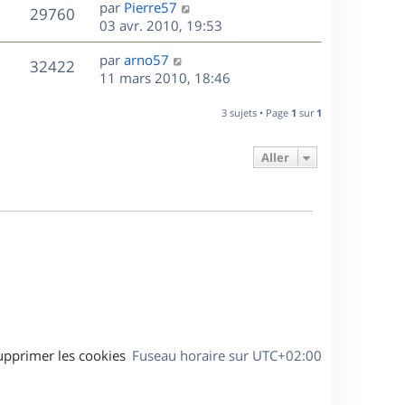
D
par
Pierre57
n
V
29760
e
e
03 avr. 2010, 19:53
i
r
u
e
s
D
par
arno57
n
r
V
32422
e
e
11 mars 2010, 18:46
i
m
r
u
e
e
s
n
r
3 sujets • Page
1
sur
1
s
e
i
m
s
e
e
a
Aller
s
r
s
g
m
s
e
e
a
s
g
s
e
a
g
e
upprimer les cookies
Fuseau horaire sur
UTC+02:00