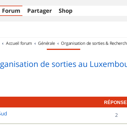
Forum
Partager
Shop
Accueil forum
Générale
Organisation de sorties & Recherch
ganisation de sorties au Luxembo
RÉPONSE
Sud
R
2
é