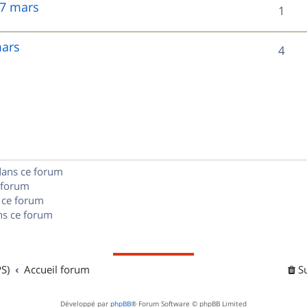
 7 mars
R
1
p
é
o
mars
R
4
p
n
é
o
s
p
n
e
o
s
s
n
e
dans ce forum
s
s
 forum
e
 ce forum
s ce forum
s
S)
Accueil forum
S
Développé par
phpBB
® Forum Software © phpBB Limited