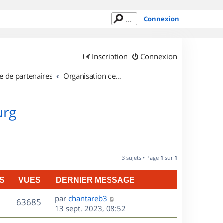
Connexion
Inscription
Connexion
e de partenaires
Organisation de sorties au Luxembourg
urg
3 sujets • Page
1
sur
1
S
VUES
DERNIER MESSAGE
D
par
chantareb3
V
63685
e
13 sept. 2023, 08:52
r
u