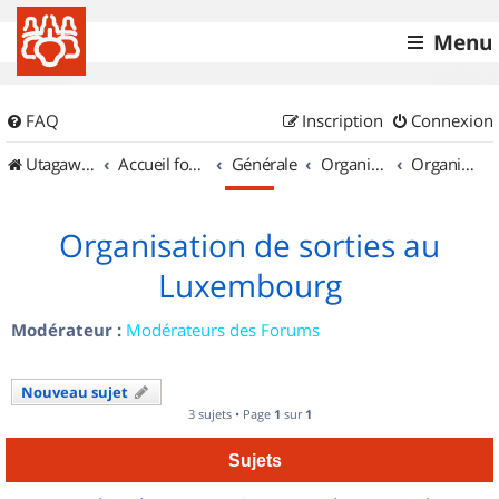
Menu
FAQ
Inscription
Connexion
UtagawaVTT (Randos VTT et VTTAE avec traces GPS)
Accueil forum
Générale
Organisation de sorties & Recherche de partenaires
Organisation de sorties au Luxembourg
Organisation de sorties au
Luxembourg
Modérateur :
Modérateurs des Forums
Nouveau sujet
3 sujets • Page
1
sur
1
Sujets