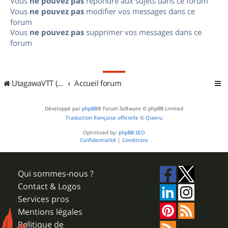
Vous
ne pouvez pas
répondre aux sujets dans ce forum
Vous
ne pouvez pas
modifier vos messages dans ce
forum
Vous
ne pouvez pas
supprimer vos messages dans ce
forum
UtagawaVTT (Randos VTT et VTTAE avec traces GPS)
Accueil forum
Développé par
phpBB
® Forum Software © phpBB Limited
Traduction française officielle
©
Qiaeru
Optimized by:
phpBB SEO
Confidentialité
|
Conditions
Qui sommes-nous ?
Contact & Logos
Services pros
Mentions légales
Politique de