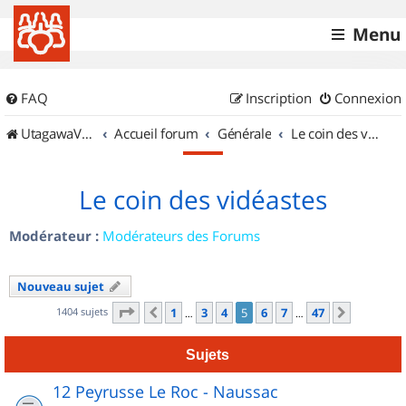
Menu
FAQ
Inscription
Connexion
UtagawaVTT (Randos VTT et VTTAE avec traces GPS)
Accueil forum
Générale
Le coin des vidéastes
Le coin des vidéastes
Modérateur :
Modérateurs des Forums
Nouveau sujet
Page
5
sur
47
1404 sujets
1
3
4
5
6
7
47
Précédent
Suivant
…
…
Sujets
12 Peyrusse Le Roc - Naussac