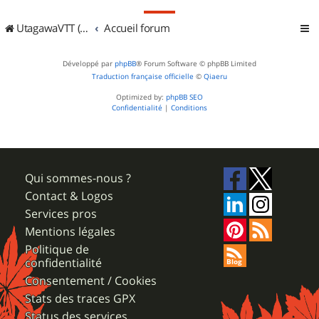
UtagawaVTT (Randos VTT et VTTAE avec traces GPS)
Accueil forum
Développé par
phpBB
® Forum Software © phpBB Limited
Traduction française officielle
©
Qiaeru
Optimized by:
phpBB SEO
Confidentialité
|
Conditions
Qui sommes-nous ?
Contact & Logos
Services pros
Mentions légales
Politique de
confidentialité
Consentement / Cookies
Stats des traces GPX
Status des services