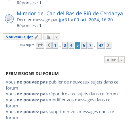
Réponses :
1
Mirador del Cap del Ras de Riù de Cerdanya
Dernier message par
jpr31
«
09 oct. 2024, 16:20
Réponses :
1
Nouveau sujet
Page
5
sur
47
1404 sujets
1
3
4
5
6
7
47
Précédent
Suivant
…
…
Aller
PERMISSIONS DU FORUM
Vous
ne pouvez pas
publier de nouveaux sujets dans ce
forum
Vous
ne pouvez pas
répondre aux sujets dans ce forum
Vous
ne pouvez pas
modifier vos messages dans ce
forum
Vous
ne pouvez pas
supprimer vos messages dans ce
forum