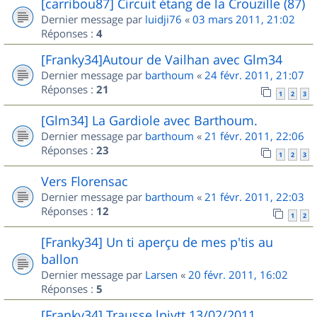
[carribou87] Circuit étang de la Crouzille (87)
Dernier message par
luidji76
«
03 mars 2011, 21:02
Réponses :
4
[Franky34]Autour de Vailhan avec Glm34
Dernier message par
barthoum
«
24 févr. 2011, 21:07
Réponses :
21
1
2
3
[Glm34] La Gardiole avec Barthoum.
Dernier message par
barthoum
«
21 févr. 2011, 22:06
Réponses :
23
1
2
3
Vers Florensac
Dernier message par
barthoum
«
21 févr. 2011, 22:03
Réponses :
12
1
2
[Franky34] Un ti aperçu de mes p'tis au
ballon
Dernier message par
Larsen
«
20 févr. 2011, 16:02
Réponses :
5
[Franky34] Trausse lpivtt 13/02/2011