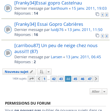
[Franky34]Essai gopro Castelnau
Dernier message par
barthoum
«
15 janv. 2011, 19:03
Réponses :
14
1
2
[Franky34] Essai Gopro Cabrières
Dernier message par
luidji76
«
13 janv. 2011, 11:50
Réponses :
16
1
2
[carribou87] Un peu de neige chez nous
aussi!!! (87)
Dernier message par
Larsen
«
13 janv. 2011, 06:45
Réponses :
2
Nouveau sujet
Page
44
sur
47
1404 sujets
1
42
43
44
45
46
47
Précédent
Suivan
…
Aller
PERMISSIONS DU FORUM
Vous
ne pouvez pas
publier de nouveaux sujets dans ce