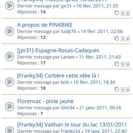
Dernier message par
jpr31
«
16 févr. 2011, 21:35
Réponses :
14
1
2
A propos de PINKBIKE
Dernier message par
luidji76
«
14 févr. 2011, 22:06
Réponses :
12
1
2
[jpr31]-Espagne-Rosas-Cadaques
Dernier message par
Larsen
«
11 févr. 2011, 21:43
Réponses :
17
1
2
[Franky34] Corbère cette idée là !
Dernier message par
brik
«
10 févr. 2011, 18:34
Réponses :
18
1
2
Florensac - piste jaune
Dernier message par
Glm34
«
21 janv. 2011, 00:26
Réponses :
7
[Franky34] Vailhan le tour du lac 13/01/2011
Dernier message par
Franky34
«
19 janv. 2011, 22:40