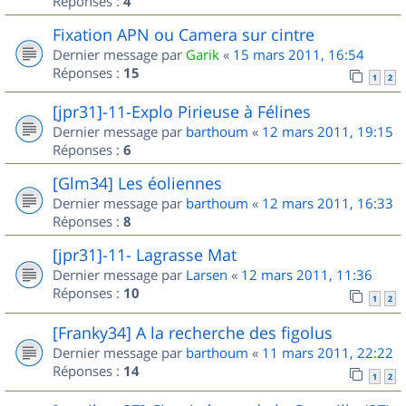
Réponses :
4
Fixation APN ou Camera sur cintre
Dernier message par
Garik
«
15 mars 2011, 16:54
Réponses :
15
1
2
[jpr31]-11-Explo Pirieuse à Félines
Dernier message par
barthoum
«
12 mars 2011, 19:15
Réponses :
6
[Glm34] Les éoliennes
Dernier message par
barthoum
«
12 mars 2011, 16:33
Réponses :
8
[jpr31]-11- Lagrasse Mat
Dernier message par
Larsen
«
12 mars 2011, 11:36
Réponses :
10
1
2
[Franky34] A la recherche des figolus
Dernier message par
barthoum
«
11 mars 2011, 22:22
Réponses :
14
1
2