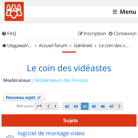
Menu
FAQ
Inscription
Connexion
UtagawaVTT (Randos VTT et VTTAE avec traces GPS)
Accueil forum
Générale
Le coin des vidéastes
Le coin des vidéastes
Modérateur :
Modérateurs des Forums
Nouveau sujet
Page
44
sur
47
1404 sujets
1
42
43
44
45
46
47
Précédent
Suivan
…
Sujets
logiciel de montage video