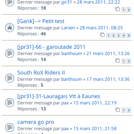
Dernier message par
jpr31
«
28 mars 2011, 22:22
Réponses :
18
1
2
[Garik]--> Petit test
Dernier message par
Larsen
«
28 mars 2011, 08:25
Réponses :
46
1
2
3
4
5
[jpr31]-66 - garoutade 2011
Dernier message par
barthoum
«
21 mars 2011, 13:26
Réponses :
14
1
2
South RoX Riders II
Dernier message par
barthoum
«
17 mars 2011, 13:36
Réponses :
5
[jpr31]-31-Lauragais Vtt à Eaunes
Dernier message par
pax
«
15 mars 2011, 22:19
Réponses :
13
1
2
camera go pro
Dernier message par
pax
«
15 mars 2011, 21:58