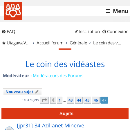
Menu
FAQ
Inscription
Connexion
UtagawaVTT (Randos VTT et VTTAE avec traces GPS)
Accueil forum
Générale
Le coin des vidéastes
Le coin des vidéastes
Modérateur :
Modérateurs des Forums
Nouveau sujet
Page
47
sur
47
1404 sujets
1
43
44
45
46
47
Précédent
…
Sujets
[jpr31]-34-Azillanet-Minerve