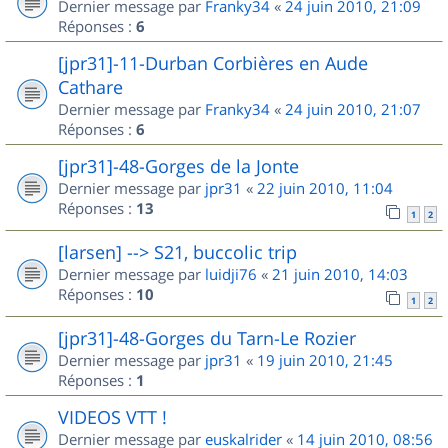
Dernier message par
Franky34
«
24 juin 2010, 21:09
Réponses :
6
[jpr31]-11-Durban Corbières en Aude
Cathare
Dernier message par
Franky34
«
24 juin 2010, 21:07
Réponses :
6
[jpr31]-48-Gorges de la Jonte
Dernier message par
jpr31
«
22 juin 2010, 11:04
Réponses :
13
1
2
[larsen] --> S21, buccolic trip
Dernier message par
luidji76
«
21 juin 2010, 14:03
Réponses :
10
1
2
[jpr31]-48-Gorges du Tarn-Le Rozier
Dernier message par
jpr31
«
19 juin 2010, 21:45
Réponses :
1
VIDEOS VTT !
Dernier message par
euskalrider
«
14 juin 2010, 08:56