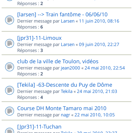
Réponses :
2
[larsen] --> Train fantôme - 06/06/10
Dernier message par
Larsen
«
11 juin 2010, 08:16
Réponses :
6
[jpr31]-11-Limoux
Dernier message par
Larsen
«
09 juin 2010, 22:27
Réponses :
3
club de la ville de Toulon, vidéos
Dernier message par
jean2000
«
24 mai 2010, 22:54
Réponses :
2
[Tekila] -63-Descente du Puy de Dôme
Dernier message par
Tekila
«
24 mai 2010, 21:03
Réponses :
4
Course DH Monte Tamaro mai 2010
Dernier message par
nagr
«
22 mai 2010, 10:05
[Jpr31]-11-Tuchan
Dernier message par
Tekila
«
20 mai 2010, 23:27