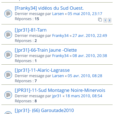
[Franky34] vidéos du Sud Ouest.
Dernier message par
Larsen
«
05 mai 2010, 23:17
Réponses :
15
1
2
[Jpr31]-81-Tarn
Dernier message par
Franky34
«
27 avr. 2010, 22:49
Réponses :
2
[Jpr31]-66-Train Jaune -Olette
Dernier message par
Franky34
«
08 avr. 2010, 20:38
Réponses :
1
[Jpr31]-11-Alaric-Lagrasse
Dernier message par
Larsen
«
05 avr. 2010, 08:28
Réponses :
7
[JPR31]-11-Sud Montagne Noire-Minervois
Dernier message par
jpr31
«
18 mars 2010, 08:54
Réponses :
8
[Jpr31]- (66) Garoutade2010