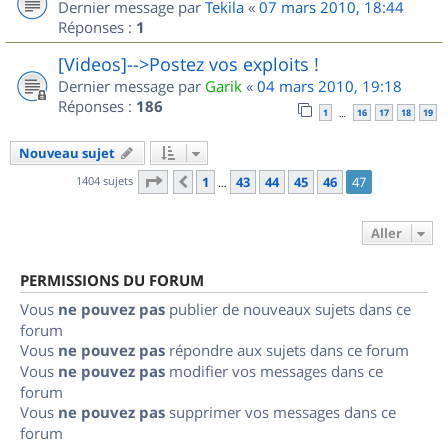
Dernier message par
Tekila
«
07 mars 2010, 18:44
Réponses :
1
[Videos]-->Postez vos exploits !
Dernier message par
Garik
«
04 mars 2010, 19:18
Réponses :
186
1
16
17
18
19
…
Nouveau sujet
Page
47
sur
47
1404 sujets
1
43
44
45
46
47
Précédent
…
Aller
PERMISSIONS DU FORUM
Vous
ne pouvez pas
publier de nouveaux sujets dans ce
forum
Vous
ne pouvez pas
répondre aux sujets dans ce forum
Vous
ne pouvez pas
modifier vos messages dans ce
forum
Vous
ne pouvez pas
supprimer vos messages dans ce
forum