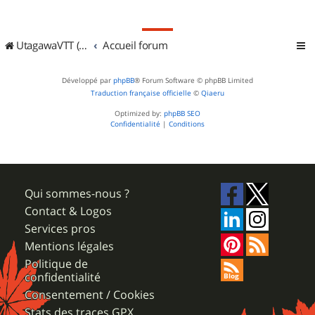
UtagawaVTT (Randos VTT et VTTAE avec traces GPS)
Accueil forum
Développé par
phpBB
® Forum Software © phpBB Limited
Traduction française officielle
©
Qiaeru
Optimized by:
phpBB SEO
Confidentialité
|
Conditions
Qui sommes-nous ?
Contact & Logos
Services pros
Mentions légales
Politique de
confidentialité
Consentement / Cookies
Stats des traces GPX