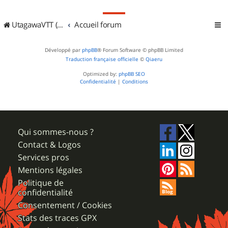
UtagawaVTT (Randos VTT et VTTAE avec traces GPS)
Accueil forum
Développé par
phpBB
® Forum Software © phpBB Limited
Traduction française officielle
©
Qiaeru
Optimized by:
phpBB SEO
Confidentialité
|
Conditions
Qui sommes-nous ?
Contact & Logos
Services pros
Mentions légales
Politique de
confidentialité
Consentement / Cookies
Stats des traces GPX