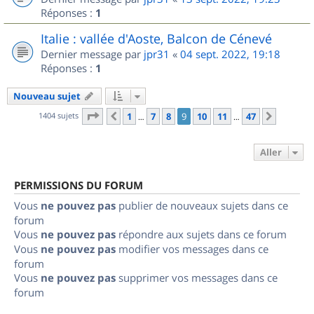
Réponses :
1
Italie : vallée d'Aoste, Balcon de Cénevé
Dernier message par
jpr31
«
04 sept. 2022, 19:18
Réponses :
1
Nouveau sujet
Page
9
sur
47
1404 sujets
1
7
8
9
10
11
47
Précédent
Suivant
…
…
Aller
PERMISSIONS DU FORUM
Vous
ne pouvez pas
publier de nouveaux sujets dans ce
forum
Vous
ne pouvez pas
répondre aux sujets dans ce forum
Vous
ne pouvez pas
modifier vos messages dans ce
forum
Vous
ne pouvez pas
supprimer vos messages dans ce
forum