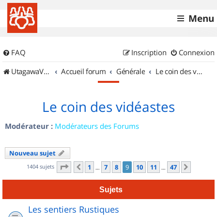
Menu
FAQ
Inscription
Connexion
UtagawaVTT (Randos VTT et VTTAE avec traces GPS)
Accueil forum
Générale
Le coin des vidéastes
Le coin des vidéastes
Modérateur :
Modérateurs des Forums
Nouveau sujet
Page
9
sur
47
1404 sujets
1
7
8
9
10
11
47
Précédent
Suivant
…
…
Sujets
Les sentiers Rustiques