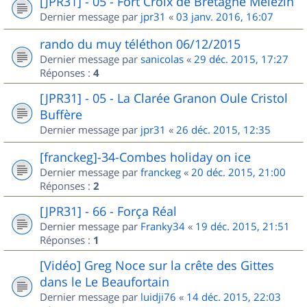
[JPR31] - 05 - Fort Croix de Bretagne Mélézin
Dernier message par
jpr31
«
03 janv. 2016, 16:07
rando du muy téléthon 06/12/2015
Dernier message par
sanicolas
«
29 déc. 2015, 17:27
Réponses :
4
[JPR31] - 05 - La Clarée Granon Oule Cristol
Buffère
Dernier message par
jpr31
«
26 déc. 2015, 12:35
[franckeg]-34-Combes holiday on ice
Dernier message par
franckeg
«
20 déc. 2015, 21:00
Réponses :
2
[JPR31] - 66 - Força Réal
Dernier message par
Franky34
«
19 déc. 2015, 21:51
Réponses :
1
[Vidéo] Greg Noce sur la crête des Gittes
dans le Le Beaufortain
Dernier message par
luidji76
«
14 déc. 2015, 22:03