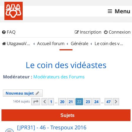
Menu
FAQ
Inscription
Connexion
UtagawaVTT (Randos VTT et VTTAE avec traces GPS)
Accueil forum
Générale
Le coin des vidéastes
Le coin des vidéastes
Modérateur :
Modérateurs des Forums
Nouveau sujet
Page
22
sur
47
1404 sujets
1
20
21
22
23
24
47
Précédent
Suiva
…
…
Sujets
[JPR31] - 46 - Trespoux 2016