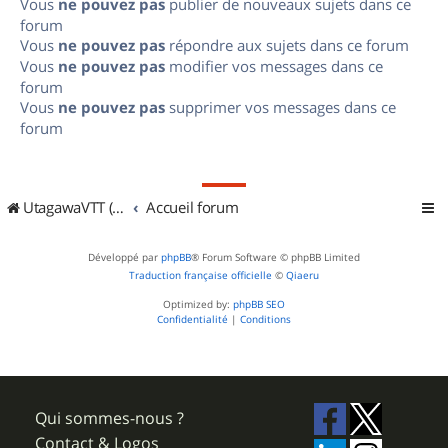
Vous
ne pouvez pas
publier de nouveaux sujets dans ce
forum
Vous
ne pouvez pas
répondre aux sujets dans ce forum
Vous
ne pouvez pas
modifier vos messages dans ce
forum
Vous
ne pouvez pas
supprimer vos messages dans ce
forum
UtagawaVTT (Randos VTT et VTTAE avec traces GPS)
Accueil forum
Développé par
phpBB
® Forum Software © phpBB Limited
Traduction française officielle
©
Qiaeru
Optimized by:
phpBB SEO
Confidentialité
|
Conditions
Qui sommes-nous ?
Contact & Logos