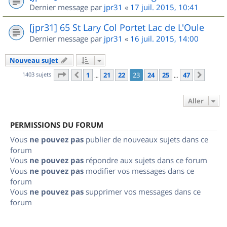
Dernier message par
jpr31
«
17 juil. 2015, 10:41
[jpr31] 65 St Lary Col Portet Lac de L'Oule
Dernier message par
jpr31
«
16 juil. 2015, 14:00
Nouveau sujet
Page
23
sur
47
1403 sujets
1
21
22
23
24
25
47
Précédent
Suiva
…
…
Aller
PERMISSIONS DU FORUM
Vous
ne pouvez pas
publier de nouveaux sujets dans ce
forum
Vous
ne pouvez pas
répondre aux sujets dans ce forum
Vous
ne pouvez pas
modifier vos messages dans ce
forum
Vous
ne pouvez pas
supprimer vos messages dans ce
forum