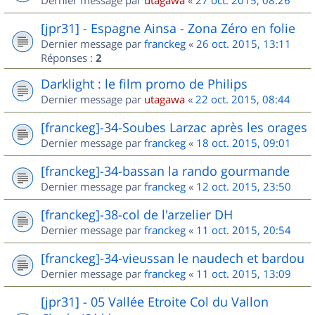
Dernier message par
utagawa
«
27 oct. 2015, 08:26
[jpr31] - Espagne Ainsa - Zona Zéro en folie
Dernier message par
franckeg
«
26 oct. 2015, 13:11
Réponses :
2
Darklight : le film promo de Philips
Dernier message par
utagawa
«
22 oct. 2015, 08:44
[franckeg]-34-Soubes Larzac après les orages
Dernier message par
franckeg
«
18 oct. 2015, 09:01
[franckeg]-34-bassan la rando gourmande
Dernier message par
franckeg
«
12 oct. 2015, 23:50
[franckeg]-38-col de l'arzelier DH
Dernier message par
franckeg
«
11 oct. 2015, 20:54
[franckeg]-34-vieussan le naudech et bardou
Dernier message par
franckeg
«
11 oct. 2015, 13:09
[jpr31] - 05 Vallée Etroite Col du Vallon