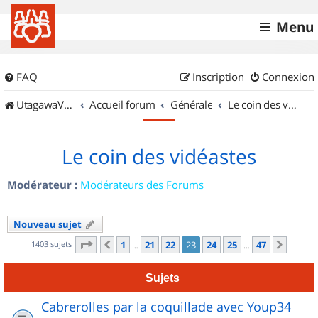
Menu
FAQ
Inscription
Connexion
UtagawaVTT (Randos VTT et VTTAE avec traces GPS)
Accueil forum
Générale
Le coin des vidéastes
Le coin des vidéastes
Modérateur :
Modérateurs des Forums
Nouveau sujet
Page
23
sur
47
1403 sujets
1
21
22
23
24
25
47
Précédent
Suiva
…
…
Sujets
Cabrerolles par la coquillade avec Youp34