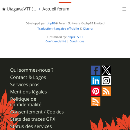
UtagawaVTT (Randos VTT et VTTAE avec traces GPS)
Accueil forum
Développé par
phpBB
® Forum Software © phpBB Limited
Traduction française officielle
©
Qiaeru
Optimized by:
phpBB SEO
Confidentialité
|
Conditions
Qui sommes-nous ?
Contact & Logos
Services pros
Mentions légales
Politique de
confidentialité
Consentement / Cookies
Stats des traces GPX
Status des services