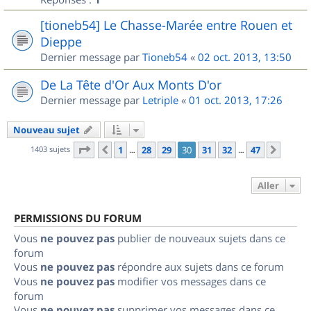
[tioneb54] Le Chasse-Marée entre Rouen et
Dieppe
Dernier message par
Tioneb54
«
02 oct. 2013, 13:50
De La Tête d'Or Aux Monts D'or
Dernier message par
Letriple
«
01 oct. 2013, 17:26
Nouveau sujet
Page
30
sur
47
1403 sujets
1
28
29
30
31
32
47
Précédent
Suiva
…
…
Aller
PERMISSIONS DU FORUM
Vous
ne pouvez pas
publier de nouveaux sujets dans ce
forum
Vous
ne pouvez pas
répondre aux sujets dans ce forum
Vous
ne pouvez pas
modifier vos messages dans ce
forum
Vous
ne pouvez pas
supprimer vos messages dans ce