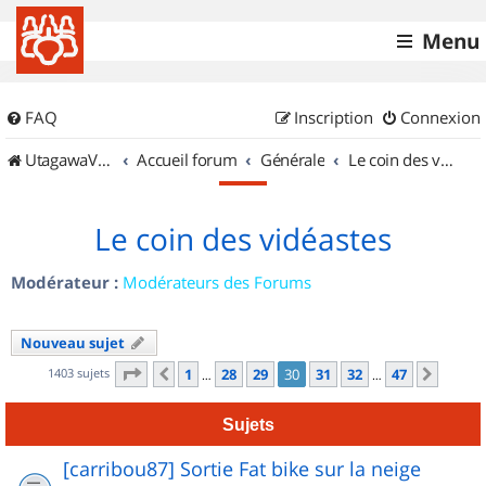
Menu
FAQ
Inscription
Connexion
UtagawaVTT (Randos VTT et VTTAE avec traces GPS)
Accueil forum
Générale
Le coin des vidéastes
Le coin des vidéastes
Modérateur :
Modérateurs des Forums
Nouveau sujet
Page
30
sur
47
1403 sujets
1
28
29
30
31
32
47
Précédent
Suiva
…
…
Sujets
[carribou87] Sortie Fat bike sur la neige