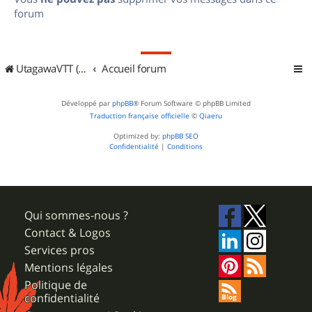
forum
UtagawaVTT (Randos VTT et VTTAE avec traces GPS)
Accueil forum
Développé par
phpBB
® Forum Software © phpBB Limited
Traduction française officielle
©
Qiaeru
Optimized by:
phpBB SEO
Confidentialité
|
Conditions
Qui sommes-nous ?
Contact & Logos
Services pros
Mentions légales
Politique de
confidentialité