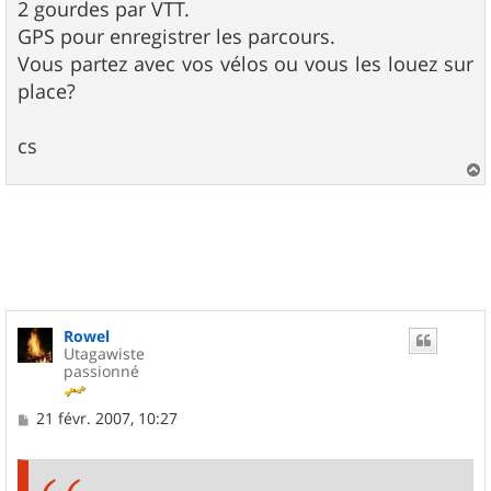
2 gourdes par VTT.
GPS pour enregistrer les parcours.
Vous partez avec vos vélos ou vous les louez sur
place?
cs
a
u
t
Rowel
Utagawiste
passionné
M
21 févr. 2007, 10:27
e
s
s
a