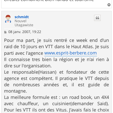
a
u
schmidt
t
Nouvel
Utagawiste
M
08 janv. 2007, 19:22
e
s
Pour ma part, je suis rentré ce week end d'un
s
raid de 10 jours en VTT dans le Haut Atlas. Je suis
a
g
www.esprit-berbere.com
parti avec l'agence
e
Il connaisse tres bien la région et je n'ai rien à
dire sur l'organisation.
Le responsable(Hassan) et fondateur de cette
agence est compétent. Il pratique le VTT depuis
de nombreuses années et, il est guide de
montagne.
La meilleure formule est : un road book, un 4X4
avec chauffeur, un cuisinier(demander Said).
Pour les VTT ils ont des Vitus. J'avais fais le choix