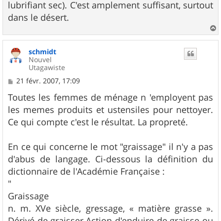
lubrifiant sec). C'est amplement suffisant, surtout
dans le désert.
a
u
schmidt
t
Nouvel
Utagawiste
M
21 févr. 2007, 17:09
e
s
Toutes les femmes de ménage n 'employent pas
s
les memes produits et ustensiles pour nettoyer.
a
g
Ce qui compte c'est le résultat. La propreté.
e
En ce qui concerne le mot "graissage" il n'y a pas
d'abus de langage. Ci-dessous la définition du
dictionnaire de l'Académie Française :
"
Graissage
n. m. XVe siècle, gressage, « matière grasse ».
Dérivé de graisser.Action d'enduire de graisse ou