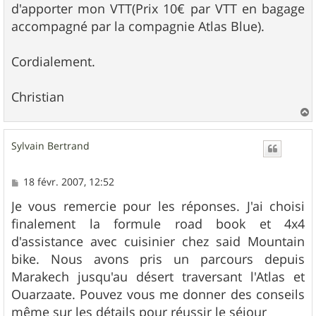
d'apporter mon VTT(Prix 10€ par VTT en bagage
accompagné par la compagnie Atlas Blue).
Cordialement.
Christian
a
u
Sylvain Bertrand
t
M
18 févr. 2007, 12:52
e
s
Je vous remercie pour les réponses. J'ai choisi
s
finalement la formule road book et 4x4
a
g
d'assistance avec cuisinier chez said Mountain
e
bike. Nous avons pris un parcours depuis
Marakech jusqu'au désert traversant l'Atlas et
Ouarzaate. Pouvez vous me donner des conseils
même sur les détails pour réussir le séjour