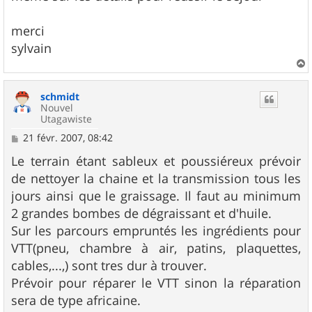
merci
sylvain
a
u
schmidt
t
Nouvel
Utagawiste
M
21 févr. 2007, 08:42
e
s
Le terrain étant sableux et poussiéreux prévoir
s
de nettoyer la chaine et la transmission tous les
a
g
jours ainsi que le graissage. Il faut au minimum
e
2 grandes bombes de dégraissant et d'huile.
Sur les parcours empruntés les ingrédients pour
VTT(pneu, chambre à air, patins, plaquettes,
cables,...,) sont tres dur à trouver.
Prévoir pour réparer le VTT sinon la réparation
sera de type africaine.