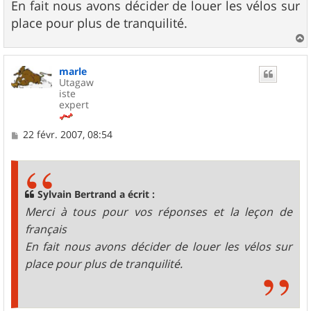
g
En fait nous avons décider de louer les vélos sur
e
place pour plus de tranquilité.
a
u
marle
t
Utagaw
iste
expert
M
22 févr. 2007, 08:54
e
s
s
a
g
Sylvain Bertrand a écrit :
e
Merci à tous pour vos réponses et la leçon de
français
En fait nous avons décider de louer les vélos sur
place pour plus de tranquilité.