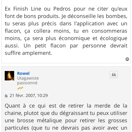
Ex Finish Line ou Pedros pour ne citer qu'eux
font de bons produits. Je déconseille les bombes,
tu seras plus précis dans l'application avec un
flacon, ça collera moins, tu en consommeras
moins, ça sera plus économique et écologique
aussi. Un petit flacon par personne devrait
suffire amplement.
a
u
Rowel
t
Utagawiste
passionné
M
21 févr. 2007, 10:29
e
s
Quant à ce qui est de retirer la merde de la
s
chaine, plutot que du dégraissant tu peux utiliser
a
g
une brosse métalique pour retirer les grosses
e
particules (que tu ne devrais pas avoir avec un