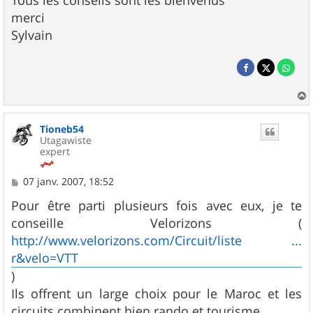
Tous les conseils sont les bienvenus
merci
Sylvain
a
u
Tioneb54
t
Utagawiste
expert
M
07 janv. 2007, 18:52
e
s
Pour être parti plusieurs fois avec eux, je te
s
conseille Velorizons (
a
g
http://www.velorizons.com/Circuit/liste ...
e
r&velo=VTT
)
Ils offrent un large choix pour le Maroc et les
circuits combinent bien rando et tourisme