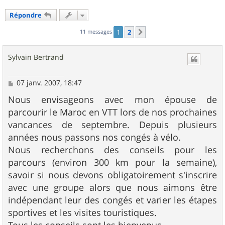
Répondre
11 messages
1
2
Suivant
Sylvain Bertrand
M
07 janv. 2007, 18:47
e
s
Nous envisageons avec mon épouse de
s
parcourir le Maroc en VTT lors de nos prochaines
a
g
vancances de septembre. Depuis plusieurs
e
années nous passons nos congés à vélo.
Nous recherchons des conseils pour les
parcours (environ 300 km pour la semaine),
savoir si nous devons obligatoirement s'inscrire
avec une groupe alors que nous aimons être
indépendant leur des congés et varier les étapes
sportives et les visites touristiques.