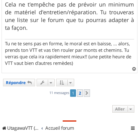
Cela ne t'empêche pas de prévoir un minimum
de matériel d'entretien/réparation. Tu trouveras
une liste sur le forum que tu pourras adapter à
ta façon.
Tu ne te sens pas en forme, le moral est en baisse, ... alors,
prends ton VTT et vas t'en rouler par monts et chemins. Tu
verras que cela ira rapidement mieux!! (une petite heure de
VTT vaut bien d'autres remèdes)
a
u
Répondre
t
11 messages
1
2
Suivant
Aller
UtagawaVTT (Randos VTT et VTTAE avec traces GPS)
Accueil forum