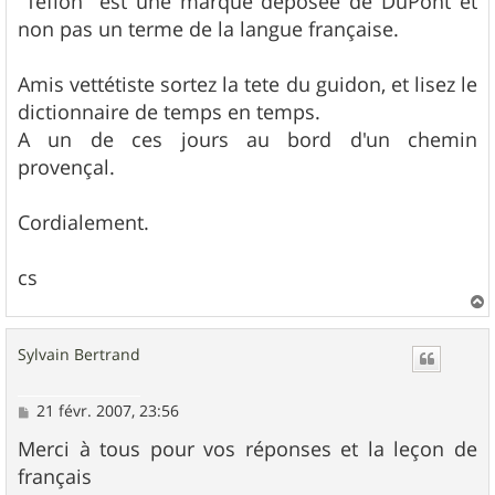
"Teflon" est une marque déposée de DuPont et
non pas un terme de la langue française.
Amis vettétiste sortez la tete du guidon, et lisez le
dictionnaire de temps en temps.
A un de ces jours au bord d'un chemin
provençal.
Cordialement.
cs
a
u
Sylvain Bertrand
t
M
21 févr. 2007, 23:56
e
s
Merci à tous pour vos réponses et la leçon de
s
français
a