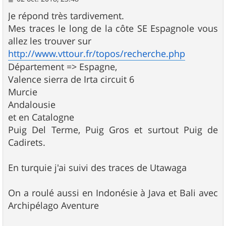
e
s
Je répond très tardivement.
s
Mes traces le long de la côte SE Espagnole vous
a
g
allez les trouver sur
e
http://www.vttour.fr/topos/recherche.php
Département => Espagne,
Valence sierra de Irta circuit 6
Murcie
Andalousie
et en Catalogne
Puig Del Terme, Puig Gros et surtout Puig de
Cadirets.
En turquie j'ai suivi des traces de Utawaga
On a roulé aussi en Indonésie à Java et Bali avec
Archipélago Aventure