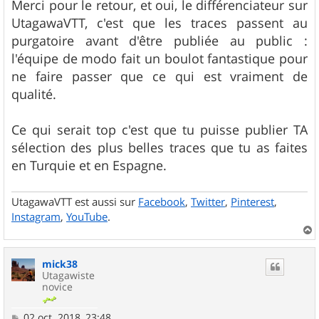
s
Merci pour le retour, et oui, le différenciateur sur
s
UtagawaVTT, c'est que les traces passent au
a
g
purgatoire avant d'être publiée au public :
e
l'équipe de modo fait un boulot fantastique pour
ne faire passer que ce qui est vraiment de
qualité.
Ce qui serait top c'est que tu puisse publier TA
sélection des plus belles traces que tu as faites
en Turquie et en Espagne.
UtagawaVTT est aussi sur
Facebook
,
Twitter
,
Pinterest
,
Instagram
,
YouTube
.
a
u
mick38
t
Utagawiste
novice
M
02 oct. 2018, 23:48