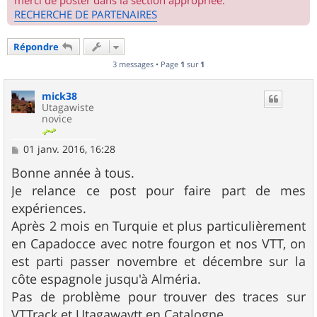
merci de poster dans la section appropriée.
RECHERCHE DE PARTENAIRES
Répondre
3 messages • Page
1
sur
1
mick38
Utagawiste
novice
M
01 janv. 2016, 16:28
e
s
Bonne année à tous.
s
Je relance ce post pour faire part de mes
a
g
expériences.
e
Après 2 mois en Turquie et plus particulièrement
en Capadocce avec notre fourgon et nos VTT, on
est parti passer novembre et décembre sur la
côte espagnole jusqu'à Alméria.
Pas de problème pour trouver des traces sur
VTTrack et Utagawavtt en Catalogne.