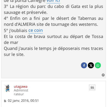
voir ici
de la punta Calnegre
3° La région du parc du cabo di Gata est la plus
sauvage et préservée.
4° Enfin on a fini par le désert de Tabernas au
nord d'ALMERIA site de tournage des westerns.
ce coin
5° j'oubliais
Et la costa de brava surtout au départ de Tossa
de mar
Quand j'aurais le temps je déposerais mes traces
sur le site.
a
u
utagawa
t
Administ
rateur
M
02 janv. 2016, 00:51
e