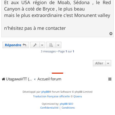
Et aux USA région de Moab, Sédona , le Red
Canyon à coté de Bryce , le plus beau
mais le plus extraordinaire c'est Monunent valley
n'hésitez pas à me contacter
a
u
Répondre
t
3 messages • Page
1
sur
1
Aller
UtagawaVTT (Randos VTT et VTTAE avec traces GPS)
Accueil forum
Développé par
phpBB
® Forum Software © phpBB Limited
Traduction française officielle
©
Qiaeru
Optimized by:
phpBB SEO
Confidentialité
|
Conditions