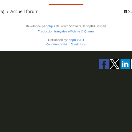
S)
Accueil forum
S
Développé par
phpBB
® Forum Software © phpBB Limited
Traduction française officielle
©
Qiaeru
Optimized by:
phpBB SEO
Confidentialité
|
Conditions