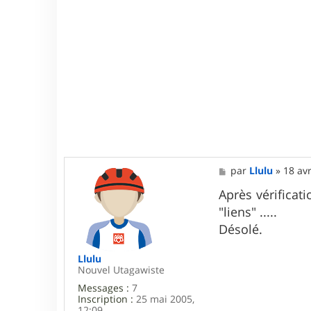
M
par
Llulu
»
18 avr
e
s
Après vérificat
s
"liens" .....
a
g
Désolé.
e
Llulu
Nouvel Utagawiste
Messages :
7
Inscription :
25 mai 2005,
12:09