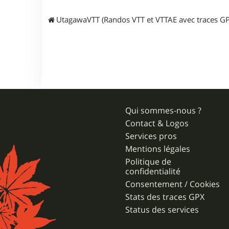
u
t
UtagawaVTT (Randos VTT et VTTAE avec traces GP
a
g
a
w
a
Qui sommes-nous ?
Contact & Logos
Services pros
Mentions légales
Politique de
confidentialité
Consentement / Cookies
Stats des traces GPX
Status des services