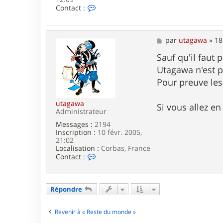
C
Contact :
o
n
t
a
M
par
utagawa
»
18
c
e
t
s
Sauf qu'il faut p
e
s
Utagawa n'est pa
r
a
L
g
Pour preuve les
l
e
u
l
utagawa
Si vous allez en
u
Administrateur
Messages :
2194
Inscription :
10 févr. 2005,
21:02
Localisation :
Corbas, France
C
Contact :
o
n
t
a
Répondre
c
t
e
Revenir à « Reste du monde »
r