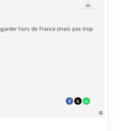
egarder hors de France (mais pas trop
H
a
u
t