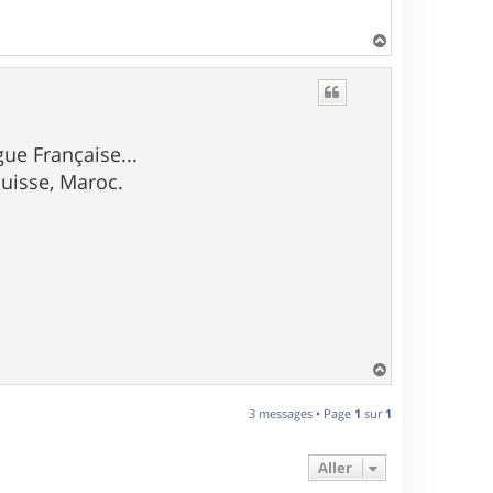
H
a
u
t
gue Française...
Suisse, Maroc.
H
a
u
3 messages • Page
1
sur
1
t
Aller