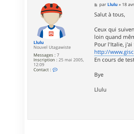
M
par
Llulu
»
18 avr
e
s
Salut à tous,
s
a
g
Ceux qui suiven
e
loin quand mêm
Llulu
Pour l'Italie, j'a
Nouvel Utagawiste
http://www.gis
Messages :
7
En cours de test 
Inscription :
25 mai 2005,
12:09
C
Contact :
o
Bye
n
t
a
Llulu
c
t
e
r
L
l
u
l
u