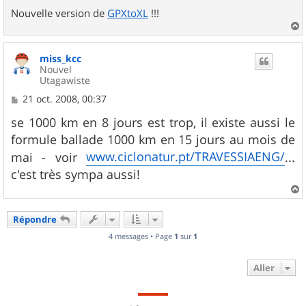
Nouvelle version de
GPXtoXL
!!!
a
u
miss_kcc
t
Nouvel
Utagawiste
M
21 oct. 2008, 00:37
e
s
se 1000 km en 8 jours est trop, il existe aussi le
s
formule ballade 1000 km en 15 jours au mois de
a
g
www.ciclonatur.pt/TRAVESSIAENG/
mai - voir
...
e
c'est très sympa aussi!
a
u
Répondre
t
4 messages • Page
1
sur
1
Aller