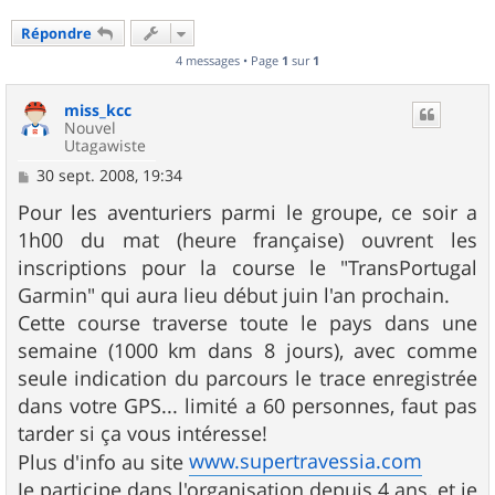
Répondre
4 messages • Page
1
sur
1
miss_kcc
Nouvel
Utagawiste
M
30 sept. 2008, 19:34
e
s
Pour les aventuriers parmi le groupe, ce soir a
s
1h00 du mat (heure française) ouvrent les
a
g
inscriptions pour la course le "TransPortugal
e
Garmin" qui aura lieu début juin l'an prochain.
Cette course traverse toute le pays dans une
semaine (1000 km dans 8 jours), avec comme
seule indication du parcours le trace enregistrée
dans votre GPS... limité a 60 personnes, faut pas
tarder si ça vous intéresse!
www.supertravessia.com
Plus d'info au site
Je participe dans l'organisation depuis 4 ans, et je