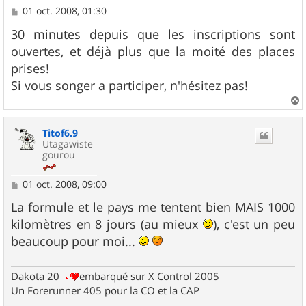
M
01 oct. 2008, 01:30
e
s
30 minutes depuis que les inscriptions sont
s
ouvertes, et déjà plus que la moité des places
a
g
prises!
e
Si vous songer a participer, n'hésitez pas!
a
u
Titof6.9
t
Utagawiste
gourou
M
01 oct. 2008, 09:00
e
s
La formule et le pays me tentent bien MAIS 1000
s
kilomètres en 8 jours (au mieux
), c'est un peu
a
g
beaucoup pour moi...
e
Dakota 20
embarqué sur X Control 2005
Un Forerunner 405 pour la CO et la CAP