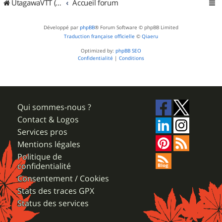
UtagawaVTT (Randos VTT et VTTAE avec traces GPS)
Accueil forum
Développé par
phpBB
® Forum Software © phpBB Limited
Traduction française officielle
©
Qiaeru
Optimized by:
phpBB SEO
Confidentialité
|
Conditions
Qui sommes-nous ?
Contact & Logos
Services pros
Mentions légales
Politique de
confidentialité
Consentement / Cookies
Stats des traces GPX
Status des services