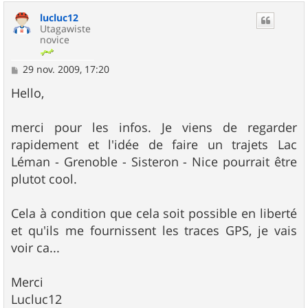
u
lucluc12
t
Utagawiste
novice
M
29 nov. 2009, 17:20
e
s
Hello,
s
a
g
merci pour les infos. Je viens de regarder
e
rapidement et l'idée de faire un trajets Lac
Léman - Grenoble - Sisteron - Nice pourrait être
plutot cool.
Cela à condition que cela soit possible en liberté
et qu'ils me fournissent les traces GPS, je vais
voir ca...
Merci
Lucluc12