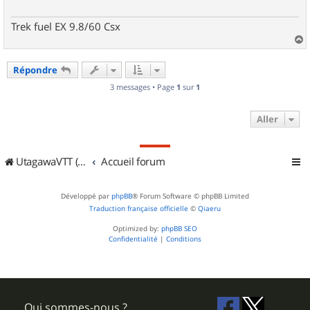
Trek fuel EX 9.8/60 Csx
a
u
Répondre
t
3 messages • Page
1
sur
1
Aller
UtagawaVTT (Randos VTT et VTTAE avec traces GPS)
Accueil forum
Développé par
phpBB
® Forum Software © phpBB Limited
Traduction française officielle
©
Qiaeru
Optimized by:
phpBB SEO
Confidentialité
|
Conditions
Qui sommes-nous ?