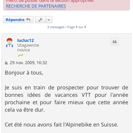
merci de poster dans la section appropriée.
RECHERCHE DE PARTENAIRES
Répondre
3 messages • Page
1
sur
1
lucluc12
Utagawiste
novice
M
29 nov. 2009, 16:32
e
s
Bonjour à tous,
s
a
g
Je suis en train de prospecter pour trouver de
e
bonnes idées de vacances VTT pour l'année
prochaine et pour faire mieux que cette année
cela va être dur.
Cet été nous avons fait l'Alpinebike en Suisse.