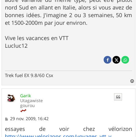
nord Sud en allant en Italie, alors si vous avez de
bonnes idées. J'imagine 2 ou 3 semaines, 50 km
et 1500-2000m par jour environ.
Vive les vacances en VTT
Lucluc12
Trek fuel EX 9.8/60 Csx
a
u
Garik
t
Utagawiste
gourou
M
29 nov. 2009, 16:42
e
s
essayes de voir chez vélorizon
s
http://www.velorizons.com/voyages_vtt_v ...