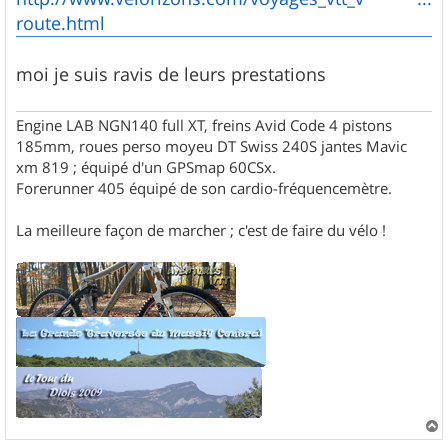
a
g
route.html
e
moi je suis ravis de leurs prestations
Engine LAB NGN140 full XT, freins Avid Code 4 pistons
185mm, roues perso moyeu DT Swiss 240S jantes Mavic
xm 819 ; équipé d'un GPSmap 60CSx.
Forerunner 405 équipé de son cardio-fréquencemètre.
La meilleure façon de marcher ; c'est de faire du vélo !
a