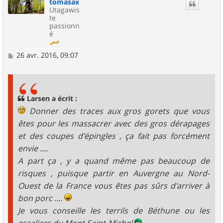
tomasax
t
Utagawis
te
passionn
é
M
26 avr. 2016, 09:07
e
s
s
a
g
Larsen a écrit :
e
Donner des traces aux gros gorets que vous
êtes pour les massacrer avec des gros dérapages
et des coupes d'épingles , ça fait pas forcément
envie ....
A part ça , y a quand même pas beaucoup de
risques , puisque partir en Auvergne au Nord-
Ouest de la France vous êtes pas sûrs d'arriver à
bon porc ....
Je vous conseille les terrils de Béthune ou les
escaliers du Mont Saint-Michel