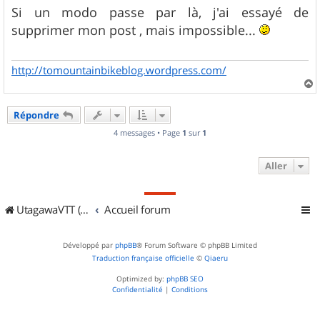
s
Si un modo passe par là, j'ai essayé de
s
supprimer mon post , mais impossible...
a
g
e
http://tomountainbikeblog.wordpress.com/
a
u
Répondre
t
4 messages • Page
1
sur
1
Aller
UtagawaVTT (Randos VTT et VTTAE avec traces GPS)
Accueil forum
Développé par
phpBB
® Forum Software © phpBB Limited
Traduction française officielle
©
Qiaeru
Optimized by:
phpBB SEO
Confidentialité
|
Conditions