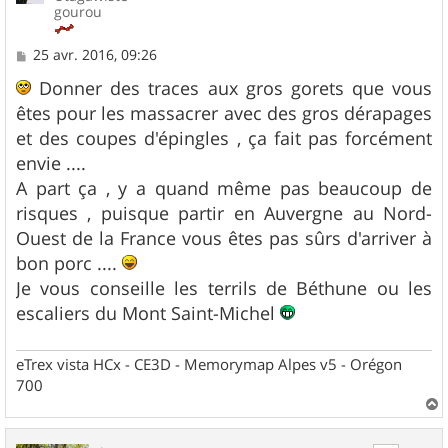
gourou
M
25 avr. 2016, 09:26
e
s
Donner des traces aux gros gorets que vous
s
êtes pour les massacrer avec des gros dérapages
a
g
et des coupes d'épingles , ça fait pas forcément
e
envie ....
A part ça , y a quand même pas beaucoup de
risques , puisque partir en Auvergne au Nord-
Ouest de la France vous êtes pas sûrs d'arriver à
bon porc ....
Je vous conseille les terrils de Béthune ou les
escaliers du Mont Saint-Michel
eTrex vista HCx - CE3D - Memorymap Alpes v5 - Orégon
700
a
u