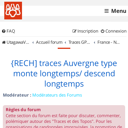
Menu
FAQ
Inscription
Connexion
UtagawaVTT (Randos VTT et VTTAE avec traces GPS)
Accueil forum
Traces GPS de randos VTT
France - Nord Ouest
{RECH] traces Auvergne type
monte longtemps/ descend
longtemps
Modérateur :
Modérateurs des Forums
Règles du forum
Cette section du forum est faite pour discuter, commenter,
polémiquer autour des "Traces et des Topos". Pour les
organisations de randonnées improvisées, la promotion de