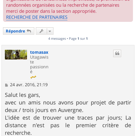
randonnées organisées ou la recherche de partenaires
merci de poster dans la section appropriée.
RECHERCHE DE PARTENAIRES
Répondre
4 messages • Page
1
sur
1
tomasax
Utagawis
te
passionn
é
M
24 avr. 2016, 21:19
e
s
Salut les gars,
s
avec un amis nous avons pour projet de partir
a
g
deux / trois jours en Auvergne.
e
L'idée est de trouver une traces par jours; La
distance n'est pas le premier critère de
recherche.