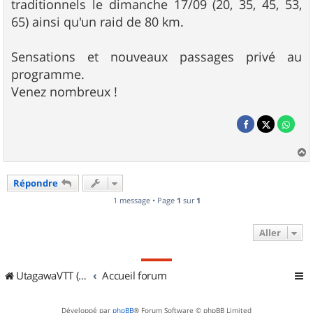
traditionnels le dimanche 17/09 (20, 35, 45, 53,
65) ainsi qu'un raid de 80 km.
Sensations et nouveaux passages privé au
programme.
Venez nombreux !
a
u
Répondre
t
1 message • Page
1
sur
1
Aller
UtagawaVTT (Randos VTT et VTTAE avec traces GPS)
Accueil forum
Développé par
phpBB
® Forum Software © phpBB Limited