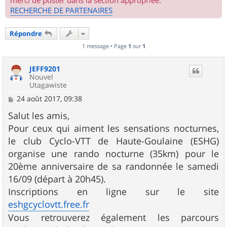
merci de poster dans la section appropriée.
RECHERCHE DE PARTENAIRES
Répondre
1 message • Page
1
sur
1
JEFF9201
Nouvel
Utagawiste
M
24 août 2017, 09:38
e
s
Salut les amis,
s
Pour ceux qui aiment les sensations nocturnes,
a
g
le club Cyclo-VTT de Haute-Goulaine (ESHG)
e
organise une rando nocturne (35km) pour le
20ème anniversaire de sa randonnée le samedi
16/09 (départ à 20h45).
Inscriptions en ligne sur le site
eshgcyclovtt.free.fr
Vous retrouverez également les parcours