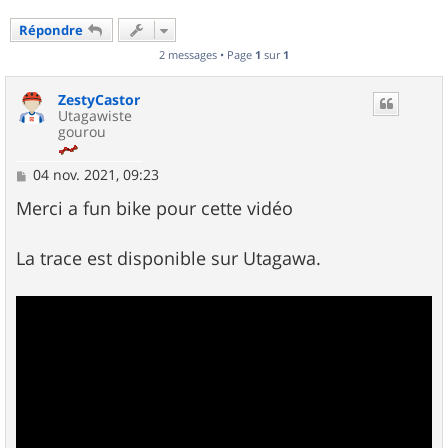
Répondre
2 messages • Page
1
sur
1
ZestyCastor
Utagawiste
gourou
M
04 nov. 2021, 09:23
e
s
Merci a fun bike pour cette vidéo
s
a
g
La trace est disponible sur Utagawa.
e