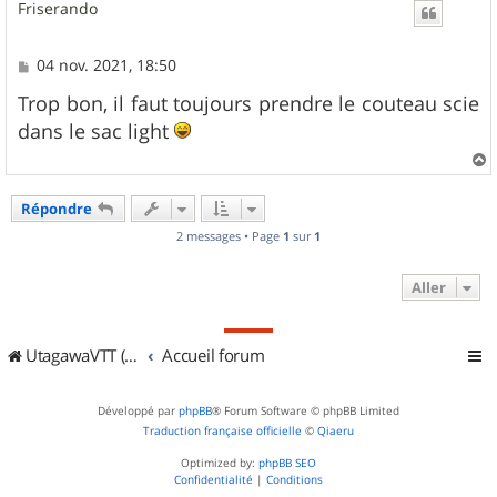
Friserando
t
M
04 nov. 2021, 18:50
e
s
Trop bon, il faut toujours prendre le couteau scie
s
dans le sac light
a
g
e
a
u
Répondre
t
2 messages • Page
1
sur
1
Aller
UtagawaVTT (Randos VTT et VTTAE avec traces GPS)
Accueil forum
Développé par
phpBB
® Forum Software © phpBB Limited
Traduction française officielle
©
Qiaeru
Optimized by:
phpBB SEO
Confidentialité
|
Conditions