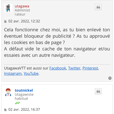
u
utagawa
t
Administ
rateur
M
02 avr. 2022, 12:32
e
s
Cela fonctionne chez moi, as tu bien enlevé ton
s
éventuel bloqueur de publicité ? As tu approuvé
a
g
les cookies en bas de page ?
e
A défaut vide le cache de ton navigateur et/ou
essaies avec un autre navigateur.
UtagawaVTT est aussi sur
Facebook
,
Twitter
,
Pinterest
,
Instagram
,
YouTube
.
a
u
toutnickel
t
Utagawiste
habitué
M
02 avr. 2022, 16:37
e