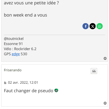
avez vous une petite idée ?
bon week end a vous
@toutnickel
Essonne 91
Vélo : Rockrider 6.2
GPS
edge
530
a
u
Friserando
t
M
02 avr. 2022, 12:01
e
s
Faut changer de pseudo
s
a
g
e
a