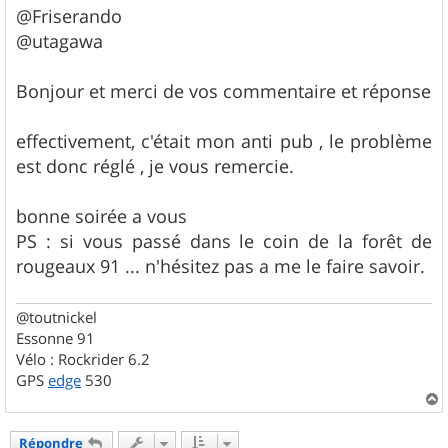
s
@Friserando
s
@utagawa
a
g
e
Bonjour et merci de vos commentaire et réponse
effectivement, c'était mon anti pub , le problème
est donc réglé , je vous remercie.
bonne soirée a vous
PS : si vous passé dans le coin de la forêt de
rougeaux 91 ... n'hésitez pas a me le faire savoir.
@toutnickel
Essonne 91
Vélo : Rockrider 6.2
GPS
edge
530
a
u
Répondre
t