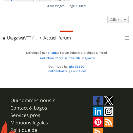
4 messages • Page
1
sur
1
Aller
UtagawaVTT (Randos VTT et VTTAE avec traces GPS)
Accueil forum
Développé par
phpBB
® Forum Software © phpBB Limited
Traduction française officielle
©
Qiaeru
Optimized by:
phpBB SEO
Confidentialité
|
Conditions
Qui sommes-nous ?
Contact & Logos
Services pros
Mentions légales
Politique de