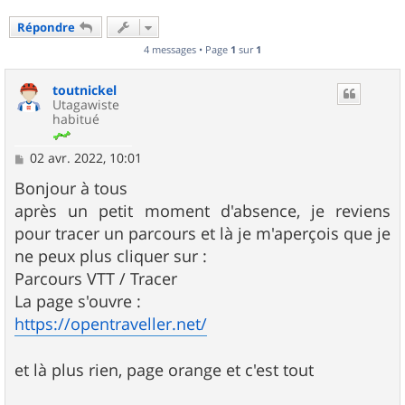
Répondre
4 messages • Page
1
sur
1
toutnickel
Utagawiste
habitué
M
02 avr. 2022, 10:01
e
s
Bonjour à tous
s
après un petit moment d'absence, je reviens
a
g
pour tracer un parcours et là je m'aperçois que je
e
ne peux plus cliquer sur :
Parcours VTT / Tracer
La page s'ouvre :
https://opentraveller.net/
et là plus rien, page orange et c'est tout