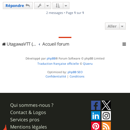
u
Répondre
t
2 messages • Page
1
sur
1
Aller
UtagawaVTT (Randos VTT et VTTAE avec traces GPS)
Accueil forum
Développé par
phpBB
® Forum Software © phpBB Limited
Traduction française officielle
©
Qiaeru
Optimized by:
phpBB SEO
Confidentialité
|
Conditions
Qui sommes-nous ?
Contact & Logos
Services pros
Mentions légales