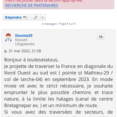
merci de poster dans la section appropriée.
RECHERCHE DE PARTENAIRES
Répondre
2 messages • Page
1
sur
1
Doume29
Nouvel
Utagawiste
M
31 mai 2022, 21:58
e
s
Bonjour à toutesetatous,
s
Je projette de traverser la France en diagonale du
a
g
Nord Ouest au sud est ( pointe st Mathieu-29 /
e
col de larche-04) en septembre 2023. En mode
mixte vtt avec le strict nécessaire, je souhaite
emprunter le plus possible chemins et trace
nature, à la limite les halages (canal de centre
Bretagnepar ex. ) et un minimum de route.
Si vous avez des traversées de secteurs, de