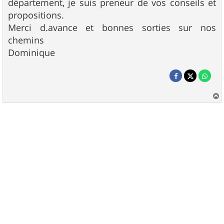
département, je suis preneur de vos conseils et
propositions.
Merci d.avance et bonnes sorties sur nos
chemins
Dominique
a
u
t