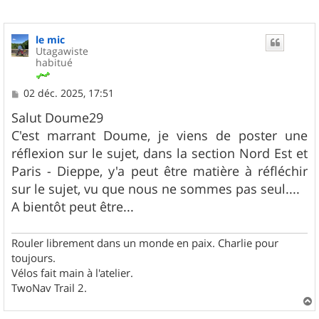
le mic
Utagawiste
habitué
M
02 déc. 2025, 17:51
e
s
Salut Doume29
s
C'est marrant Doume, je viens de poster une
a
g
réflexion sur le sujet, dans la section Nord Est et
e
Paris - Dieppe, y'a peut être matière à réfléchir
sur le sujet, vu que nous ne sommes pas seul....
A bientôt peut être...
Rouler librement dans un monde en paix. Charlie pour
toujours.
Vélos fait main à l'atelier.
TwoNav Trail 2.
a