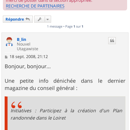
merci de poster dans la section appropriée.
RECHERCHE DE PARTENAIRES
Répondre
1 message • Page
1
sur
1
B_lin
Nouvel
Utagawiste
M
18 sept. 2008, 21:12
e
s
Bonjour, bonjour...
s
a
g
Une petite info dénichée dans le dernier
e
magazine du conseil général :
Initiatives : Participez à la création d'un Plan
randonnée dans le Loiret