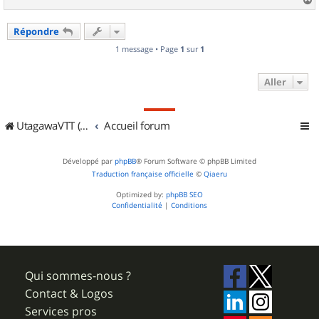
a
u
Répondre
t
1 message • Page
1
sur
1
Aller
UtagawaVTT (Randos VTT et VTTAE avec traces GPS)
Accueil forum
Développé par
phpBB
® Forum Software © phpBB Limited
Traduction française officielle
©
Qiaeru
Optimized by:
phpBB SEO
Confidentialité
|
Conditions
Qui sommes-nous ?
Contact & Logos
Services pros