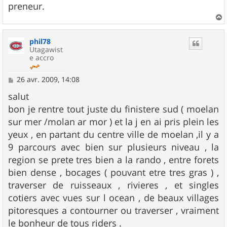
preneur.
a
u
phil78
t
Utagawist
e accro
M
26 avr. 2009, 14:08
e
s
salut
s
bon je rentre tout juste du finistere sud ( moelan
a
g
sur mer /molan ar mor ) et la j en ai pris plein les
e
yeux , en partant du centre ville de moelan ,il y a
9 parcours avec bien sur plusieurs niveau , la
region se prete tres bien a la rando , entre forets
bien dense , bocages ( pouvant etre tres gras ) ,
traverser de ruisseaux , rivieres , et singles
cotiers avec vues sur l ocean , de beaux villages
pitoresques a contourner ou traverser , vraiment
le bonheur de tous riders .