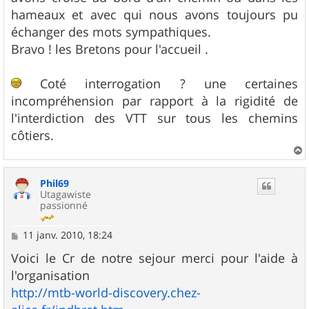
hameaux et avec qui nous avons toujours pu
échanger des mots sympathiques.
Bravo ! les Bretons pour l'accueil .
Coté interrogation ? une certaines
incompréhension par rapport à la rigidité de
l'interdiction des VTT sur tous les chemins
côtiers.
a
u
Phil69
t
Utagawiste
passionné
M
11 janv. 2010, 18:24
e
s
Voici le Cr de notre sejour merci pour l'aide à
s
l'organisation
a
g
http://mtb-world-discovery.chez-
e