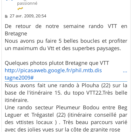
passionné
M
27 avr. 2009, 20:54
e
s
De retour de notre semaine rando VTT en
s
Bretagne
a
g
Nous avons pu faire 5 belles boucles et profiter
e
un maximum du Vtt et des superbes paysages.
Quelques photos plutot Bretagne que VTT
http://picasaweb.google.fr/phil.mtb.dis ...
tagne2009#
Nous avons fait une rando à Plouha (22) sur la
base de l'itinéraire 15. du topo VTT22.Très belle
itinéraire.
Une rando secteur Pleumeur Bodou entre Beg
Leguer et Trégastel (22) (itinéraire conseillé par
des vttistes locaux ) . Très beau parcours varié
avec des jolies vues sur la côte de granite rose