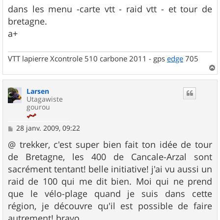
dans les menu -carte vtt - raid vtt - et tour de
bretagne.
a+
VTT lapierre Xcontrole 510 carbone 2011 - gps
edge
705
a
u
Larsen
t
Utagawiste
gourou
M
28 janv. 2009, 09:22
e
s
@ trekker, c'est super bien fait ton idée de tour
s
de Bretagne, les 400 de Cancale-Arzal sont
a
g
sacrément tentant! belle initiative! j'ai vu aussi un
e
raid de 100 qui me dit bien. Moi qui ne prend
que le vélo-plage quand je suis dans cette
région, je découvre qu'il est possible de faire
autrement! bravo