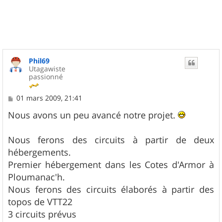
u
t
Phil69
Utagawiste
passionné
M
01 mars 2009, 21:41
e
s
Nous avons un peu avancé notre projet.
s
a
g
Nous ferons des circuits à partir de deux
e
hébergements.
Premier hébergement dans les Cotes d'Armor à
Ploumanac'h.
Nous ferons des circuits élaborés à partir des
topos de VTT22
3 circuits prévus