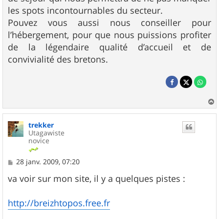
les spots incontournables du secteur.
Pouvez vous aussi nous conseiller pour
l’hébergement, pour que nous puissions profiter
de la légendaire qualité d’accueil et de
convivialité des bretons.
a
u
trekker
t
Utagawiste
novice
M
28 janv. 2009, 07:20
e
s
va voir sur mon site, il y a quelques pistes :
s
a
g
http://breizhtopos.free.fr
e