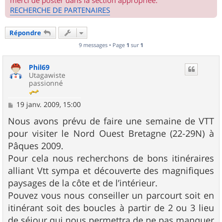
merci de poster dans la section appropriée.
RECHERCHE DE PARTENAIRES
Répondre
9 messages • Page
1
sur
1
Phil69
Utagawiste
passionné
M
19 janv. 2009, 15:00
e
s
Nous avons prévu de faire une semaine de VTT
s
pour visiter le Nord Ouest Bretagne (22-29N) à
a
g
Pâques 2009.
e
Pour cela nous recherchons de bons itinéraires
alliant Vtt sympa et découverte des magnifiques
paysages de la côte et de l’intérieur.
Pouvez vous nous conseiller un parcourt soit en
itinérant soit des boucles à partir de 2 ou 3 lieu
de séjour qui nous permettra de ne pas manquer