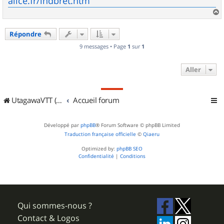
alice.fr/indbret.htm
a
u
Répondre
t
9 messages • Page
1
sur
1
Aller
UtagawaVTT (Randos VTT et VTTAE avec traces GPS)
Accueil forum
Développé par
phpBB
® Forum Software © phpBB Limited
Traduction française officielle
©
Qiaeru
Optimized by:
phpBB SEO
Confidentialité
|
Conditions
Qui sommes-nous ?
Contact & Logos