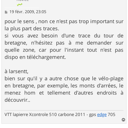
M
19 févr. 2009, 23:05
e
s
pour le sens , non ce n'est pas trop important sur
s
la plus part des traces.
a
g
si vous avez besoin d'une trace du tour de
e
bretagne, n'hésitez pas à me demander sur
quelle zone, car pour l'instant tout n'est pas
dispo en téléchargement.
à larsentt,
bien sur qu'il y a autre chose que le vélo-plage
en bretagne, par exemple, les monts d'arrées, le
menez hom et tellement d'autres endroits à
découvrir..
VTT lapierre Xcontrole 510 carbone 2011 - gps
edge
705
a