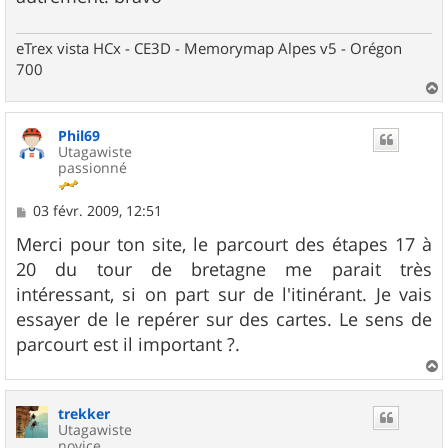
eTrex vista HCx - CE3D - Memorymap Alpes v5 - Orégon
700
a
u
Phil69
t
Utagawiste
passionné
M
03 févr. 2009, 12:51
e
s
Merci pour ton site, le parcourt des étapes 17 à
s
20 du tour de bretagne me parait très
a
g
intéressant, si on part sur de l'itinérant. Je vais
e
essayer de le repérer sur des cartes. Le sens de
parcourt est il important ?.
a
u
trekker
t
Utagawiste
novice